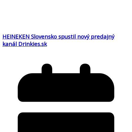
HEINEKEN Slovensko spustil nový predajný
kanál Drinkies.sk