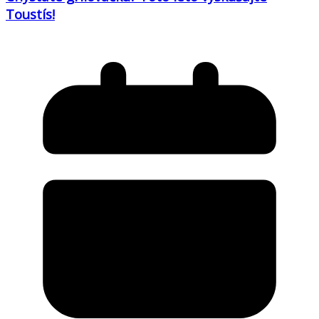
Toustís!