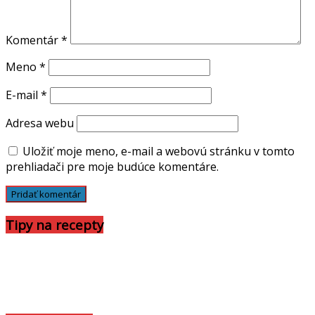
Komentár
*
Meno
*
E-mail
*
Adresa webu
Uložiť moje meno, e-mail a webovú stránku v tomto
prehliadači pre moje budúce komentáre.
Tipy na recepty