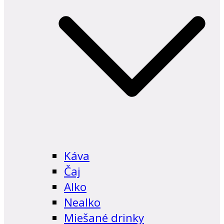
Káva
Čaj
Alko
Nealko
Miešané drinky