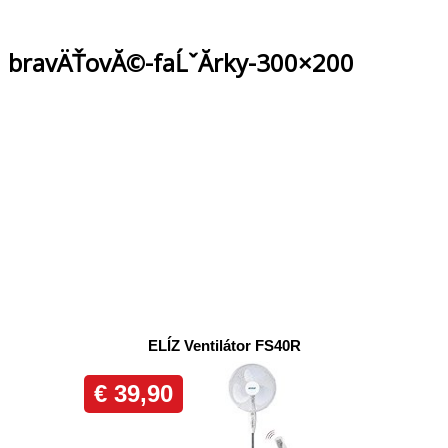
bravÄŤovĂ©-faĹˇĂ­rky-300×200