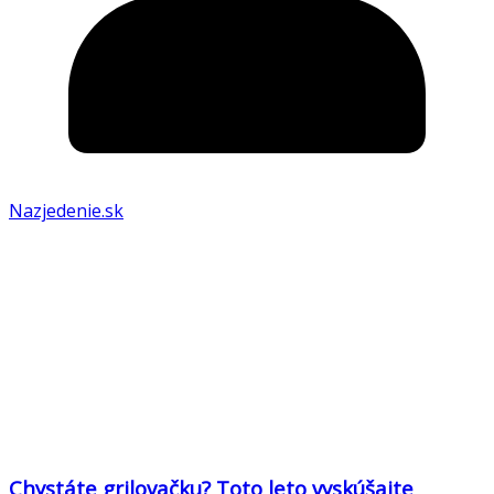
Nazjedenie.sk
Chystáte grilovačku? Toto leto vyskúšajte