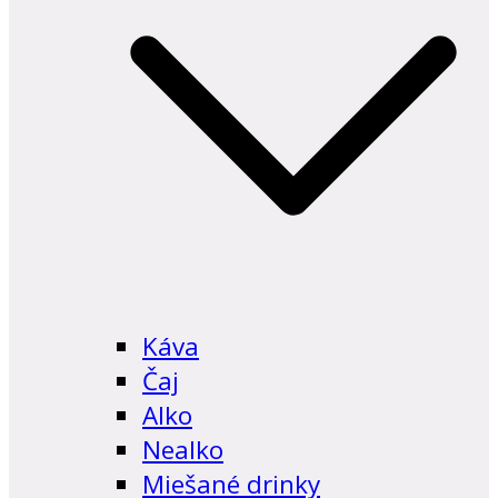
Káva
Čaj
Alko
Nealko
Miešané drinky