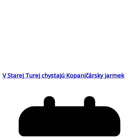
V Starej Turej chystajú Kopaničársky jarmek