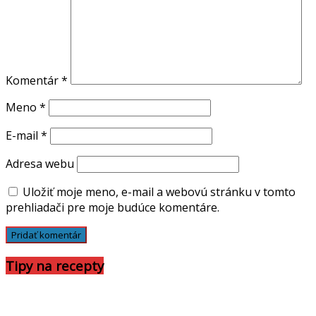
Komentár
*
Meno
*
E-mail
*
Adresa webu
Uložiť moje meno, e-mail a webovú stránku v tomto
prehliadači pre moje budúce komentáre.
Tipy na recepty