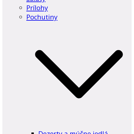
Prílohy
Pochutiny
Dezerty a múčne jedlá