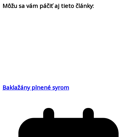
Môžu sa vám páčiť aj tieto články:
Baklažány plnené syrom