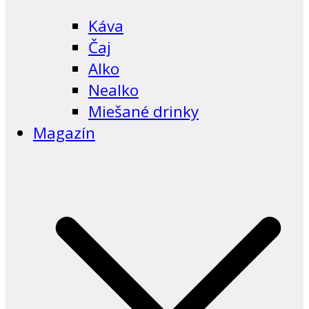
Káva
Čaj
Alko
Nealko
Miešané drinky
Magazín