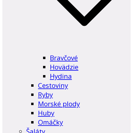
Bravčové
Hovädzie
Hydina
Cestoviny
Ryby
Morské plody
Huby
Omáčky
Šaláty