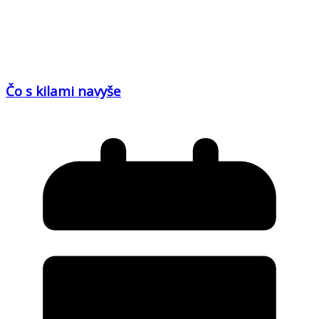
Čo s kilami navyše