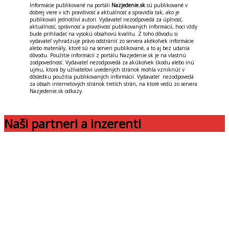
Informácie publikované na portáli
Nazjedenie.sk
sú publikované v
dobrej viere v ich pravdivosť a aktuálnosť a spravidla tak, ako je
publikovali jednotliví autori. Vydavateľ nezodpovedá za úplnosť,
aktuálnosť, správnosť a pravdivosť publikovaných informácií, hoci vždy
bude prihliadať na vysokú obsahovú kvalitu. Z toho dôvodu si
vydavateľ vyhradzuje právo odstrániť zo servera akékoľvek informácie
alebo materiály, ktoré sú na serveri publikované, a to aj bez udania
dôvodu. Použitie informácií z portálu Nazjedenie.sk je na vlastnú
zodpovednosť. Vydavateľ nezodpovedá za akúkoľvek škodu alebo inú
ujmu, ktorá by užívateľovi uvedených stránok mohla vzniknúť v
dôsledku použitia publikovaných informácií. Vydavateľ nezodpovedá
za obsah internetových stránok tretích strán, na ktoré vedú zo servera
Nazjedenie.sk odkazy.
Naši partneri a inzerenti