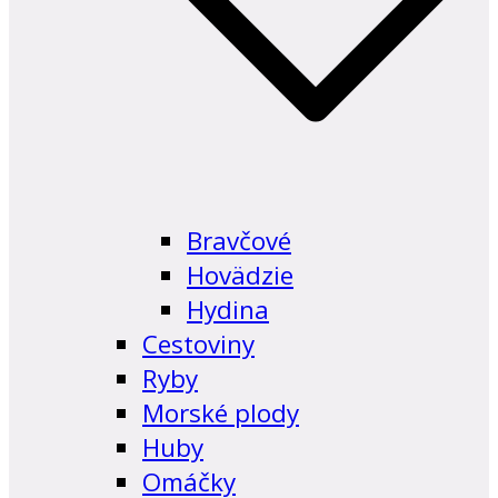
Bravčové
Hovädzie
Hydina
Cestoviny
Ryby
Morské plody
Huby
Omáčky