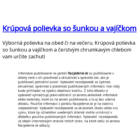
Krúpová polievka so šunkou a vajíčkom
Výborná polievka na obed či na večeru. Krúpová polievka
so šunkou a vajíčkom a čerstvým chrumkavým chlebom
vam určite zachutí
Informácie publikované na portáli
Nazjedenie.sk
sú publikované v
dobrej viere v ich pravdivosť a aktuálnosť a spravidla tak, ako je
publikovali jednotliví autori. Vydavateľ nezodpovedá za úplnosť,
aktuálnosť, správnosť a pravdivosť publikovaných informácií, hoci vždy
bude prihliadať na vysokú obsahovú kvalitu. Z toho dôvodu si
vydavateľ vyhradzuje právo odstrániť zo servera akékoľvek informácie
alebo materiály, ktoré sú na serveri publikované, a to aj bez udania
dôvodu. Použitie informácií z portálu Nazjedenie.sk je na vlastnú
zodpovednosť. Vydavateľ nezodpovedá za akúkoľvek škodu alebo inú
ujmu, ktorá by užívateľovi uvedených stránok mohla vzniknúť v
dôsledku použitia publikovaných informácií. Vydavateľ nezodpovedá
za obsah internetových stránok tretích strán, na ktoré vedú zo servera
Nazjedenie.sk odkazy.