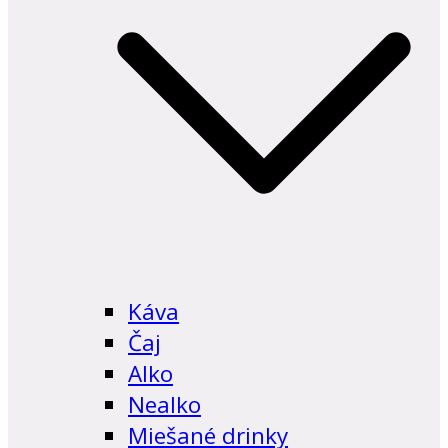
Káva
Čaj
Alko
Nealko
Miešané drinky