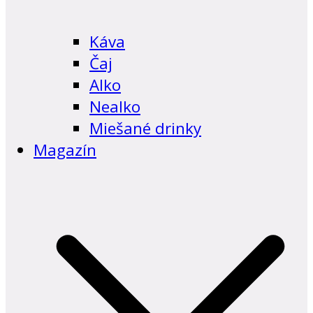
Káva
Čaj
Alko
Nealko
Miešané drinky
Magazín