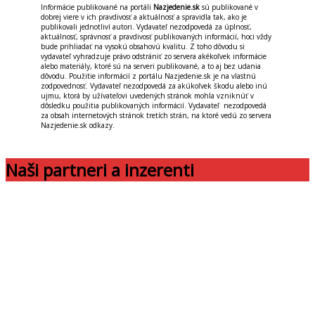
Informácie publikované na portáli
Nazjedenie.sk
sú publikované v
dobrej viere v ich pravdivosť a aktuálnosť a spravidla tak, ako je
publikovali jednotliví autori. Vydavateľ nezodpovedá za úplnosť,
aktuálnosť, správnosť a pravdivosť publikovaných informácií, hoci vždy
bude prihliadať na vysokú obsahovú kvalitu. Z toho dôvodu si
vydavateľ vyhradzuje právo odstrániť zo servera akékoľvek informácie
alebo materiály, ktoré sú na serveri publikované, a to aj bez udania
dôvodu. Použitie informácií z portálu Nazjedenie.sk je na vlastnú
zodpovednosť. Vydavateľ nezodpovedá za akúkoľvek škodu alebo inú
ujmu, ktorá by užívateľovi uvedených stránok mohla vzniknúť v
dôsledku použitia publikovaných informácií. Vydavateľ nezodpovedá
za obsah internetových stránok tretích strán, na ktoré vedú zo servera
Nazjedenie.sk odkazy.
Naši partneri a inzerenti