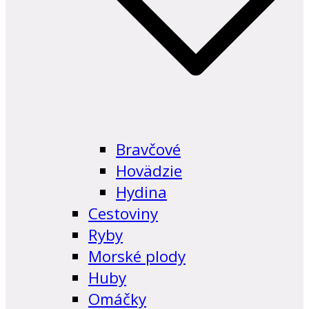
Bravčové
Hovädzie
Hydina
Cestoviny
Ryby
Morské plody
Huby
Omáčky