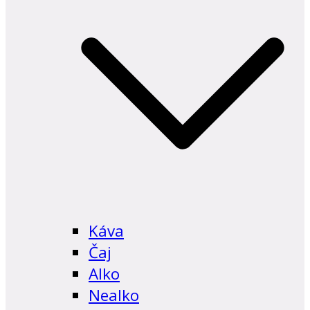
Káva
Čaj
Alko
Nealko