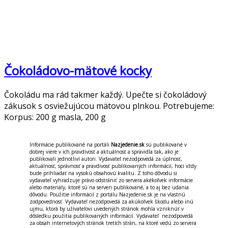
Čokoládovo-mätové kocky
Čokoládu ma rád takmer každý. Upečte si čokoládový
zákusok s osviežujúcou mätovou plnkou. Potrebujeme:
Korpus: 200 g masla, 200 g
Informácie publikované na portáli
Nazjedenie.sk
sú publikované v
dobrej viere v ich pravdivosť a aktuálnosť a spravidla tak, ako je
publikovali jednotliví autori. Vydavateľ nezodpovedá za úplnosť,
aktuálnosť, správnosť a pravdivosť publikovaných informácií, hoci vždy
bude prihliadať na vysokú obsahovú kvalitu. Z toho dôvodu si
vydavateľ vyhradzuje právo odstrániť zo servera akékoľvek informácie
alebo materiály, ktoré sú na serveri publikované, a to aj bez udania
dôvodu. Použitie informácií z portálu Nazjedenie.sk je na vlastnú
zodpovednosť. Vydavateľ nezodpovedá za akúkoľvek škodu alebo inú
ujmu, ktorá by užívateľovi uvedených stránok mohla vzniknúť v
dôsledku použitia publikovaných informácií. Vydavateľ nezodpovedá
za obsah internetových stránok tretích strán, na ktoré vedú zo servera