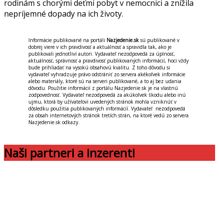
rodinám s chorými deťmi pobyt v nemocnici a znížila
nepríjemné dopady na ich životy.
Informácie publikované na portáli
Nazjedenie.sk
sú publikované v
dobrej viere v ich pravdivosť a aktuálnosť a spravidla tak, ako je
publikovali jednotliví autori. Vydavateľ nezodpovedá za úplnosť,
aktuálnosť, správnosť a pravdivosť publikovaných informácií, hoci vždy
bude prihliadať na vysokú obsahovú kvalitu. Z toho dôvodu si
vydavateľ vyhradzuje právo odstrániť zo servera akékoľvek informácie
alebo materiály, ktoré sú na serveri publikované, a to aj bez udania
dôvodu. Použitie informácií z portálu Nazjedenie.sk je na vlastnú
zodpovednosť. Vydavateľ nezodpovedá za akúkoľvek škodu alebo inú
ujmu, ktorá by užívateľovi uvedených stránok mohla vzniknúť v
dôsledku použitia publikovaných informácií. Vydavateľ nezodpovedá
za obsah internetových stránok tretích strán, na ktoré vedú zo servera
Nazjedenie.sk odkazy.
Naši partneri a inzerenti