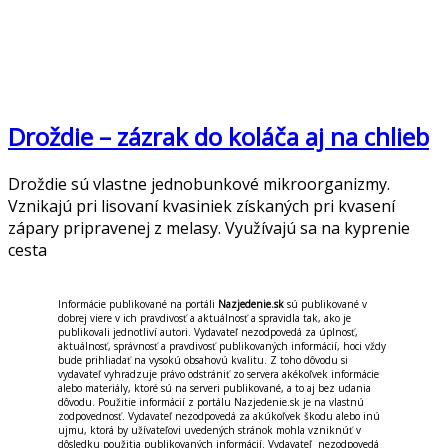
Droždie – zázrak do koláča aj na chlieb
Droždie sú vlastne jednobunkové mikroorganizmy.
Vznikajú pri lisovaní kvasiniek získaných pri kvasení
zápary pripravenej z melasy. Využívajú sa na kyprenie
cesta
Informácie publikované na portáli
Nazjedenie.sk
sú publikované v
dobrej viere v ich pravdivosť a aktuálnosť a spravidla tak, ako je
publikovali jednotliví autori. Vydavateľ nezodpovedá za úplnosť,
aktuálnosť, správnosť a pravdivosť publikovaných informácií, hoci vždy
bude prihliadať na vysokú obsahovú kvalitu. Z toho dôvodu si
vydavateľ vyhradzuje právo odstrániť zo servera akékoľvek informácie
alebo materiály, ktoré sú na serveri publikované, a to aj bez udania
dôvodu. Použitie informácií z portálu Nazjedenie.sk je na vlastnú
zodpovednosť. Vydavateľ nezodpovedá za akúkoľvek škodu alebo inú
ujmu, ktorá by užívateľovi uvedených stránok mohla vzniknúť v
dôsledku použitia publikovaných informácií. Vydavateľ nezodpovedá