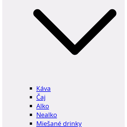
Káva
Čaj
Alko
Nealko
Miešané drinky