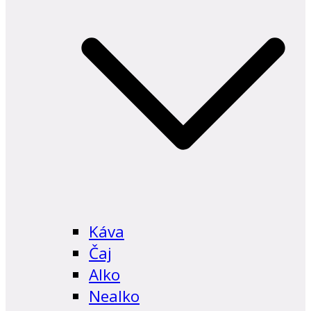
Káva
Čaj
Alko
Nealko