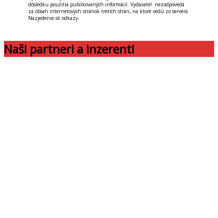
dôsledku použitia publikovaných informácií. Vydavateľ nezodpovedá
za obsah internetových stránok tretích strán, na ktoré vedú zo servera
Nazjedenie.sk odkazy.
Naši partneri a inzerenti