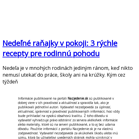
Nedeľné raňajky v pokoji: 3 rýchle
recepty pre rodinnú pohodu
Nedeľa je v mnohých rodinách jediným ránom, keď nikto
nemusí utekať do práce, školy ani na krúžky. Kým cez
týždeň
Informácie publikované na portáli
Nazjedenie.sk
sú publikované v
dobrej viere v ich pravdivosť a aktuálnosť a spravidla tak, ako je
publikovali jednotliví autori. Vydavateľ nezodpovedá za úplnosť,
aktuálnosť, správnosť a pravdivosť publikovaných informácií, hoci vždy
bude prihliadať na vysokú obsahovú kvalitu. Z toho dôvodu si
vydavateľ vyhradzuje právo odstrániť zo servera akékoľvek informácie
alebo materiály, ktoré sú na serveri publikované, a to aj bez udania
dôvodu. Použitie informácií z portálu Nazjedenie.sk je na vlastnú
zodpovednosť. Vydavateľ nezodpovedá za akúkoľvek škodu alebo inú
ujmu, ktorá by užívateľovi uvedených stránok mohla vzniknúť v