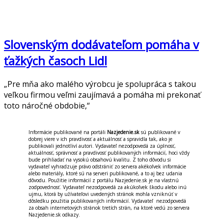
Slovenským dodávateľom pomáha v
ťažkých časoch Lidl
„Pre mňa ako malého výrobcu je spolupráca s takou
veľkou firmou veľmi zaujímavá a pomáha mi prekonať
toto náročné obdobie,“
Informácie publikované na portáli
Nazjedenie.sk
sú publikované v
dobrej viere v ich pravdivosť a aktuálnosť a spravidla tak, ako je
publikovali jednotliví autori. Vydavateľ nezodpovedá za úplnosť,
aktuálnosť, správnosť a pravdivosť publikovaných informácií, hoci vždy
bude prihliadať na vysokú obsahovú kvalitu. Z toho dôvodu si
vydavateľ vyhradzuje právo odstrániť zo servera akékoľvek informácie
alebo materiály, ktoré sú na serveri publikované, a to aj bez udania
dôvodu. Použitie informácií z portálu Nazjedenie.sk je na vlastnú
zodpovednosť. Vydavateľ nezodpovedá za akúkoľvek škodu alebo inú
ujmu, ktorá by užívateľovi uvedených stránok mohla vzniknúť v
dôsledku použitia publikovaných informácií. Vydavateľ nezodpovedá
za obsah internetových stránok tretích strán, na ktoré vedú zo servera
Nazjedenie.sk odkazy.