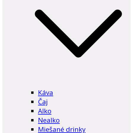
Káva
Čaj
Alko
Nealko
Miešané drinky