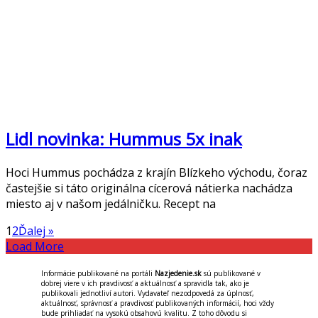
Lidl novinka: Hummus 5x inak
Hoci Hummus pochádza z krajín Blízkeho východu, čoraz
častejšie si táto originálna cícerová nátierka nachádza
miesto aj v našom jedálničku. Recept na
1
2
Ďalej »
Load More
Informácie publikované na portáli
Nazjedenie.sk
sú publikované v
dobrej viere v ich pravdivosť a aktuálnosť a spravidla tak, ako je
publikovali jednotliví autori. Vydavateľ nezodpovedá za úplnosť,
aktuálnosť, správnosť a pravdivosť publikovaných informácií, hoci vždy
bude prihliadať na vysokú obsahovú kvalitu. Z toho dôvodu si