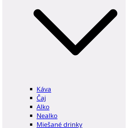
Káva
Čaj
Alko
Nealko
Miešané drinky