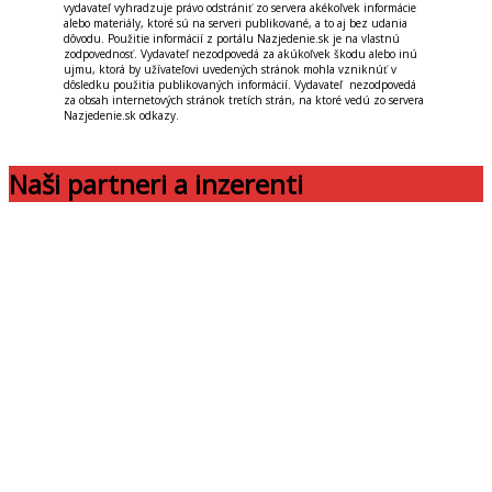
vydavateľ vyhradzuje právo odstrániť zo servera akékoľvek informácie
alebo materiály, ktoré sú na serveri publikované, a to aj bez udania
dôvodu. Použitie informácií z portálu Nazjedenie.sk je na vlastnú
zodpovednosť. Vydavateľ nezodpovedá za akúkoľvek škodu alebo inú
ujmu, ktorá by užívateľovi uvedených stránok mohla vzniknúť v
dôsledku použitia publikovaných informácií. Vydavateľ nezodpovedá
za obsah internetových stránok tretích strán, na ktoré vedú zo servera
Nazjedenie.sk odkazy.
Naši partneri a inzerenti