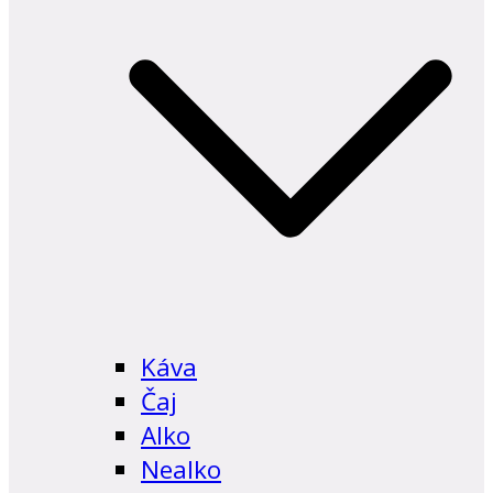
Káva
Čaj
Alko
Nealko