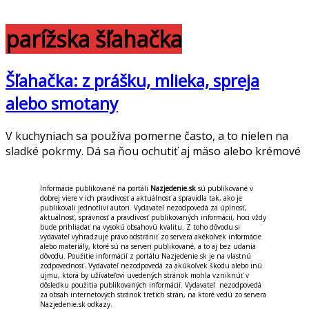
parížska šľahačka
Šľahačka: z prášku, mlieka, spreja
alebo smotany
V kuchyniach sa používa pomerne často, a to nielen na
sladké pokrmy. Dá sa ňou ochutiť aj mäso alebo krémové
Informácie publikované na portáli
Nazjedenie.sk
sú publikované v
dobrej viere v ich pravdivosť a aktuálnosť a spravidla tak, ako je
publikovali jednotliví autori. Vydavateľ nezodpovedá za úplnosť,
aktuálnosť, správnosť a pravdivosť publikovaných informácií, hoci vždy
bude prihliadať na vysokú obsahovú kvalitu. Z toho dôvodu si
vydavateľ vyhradzuje právo odstrániť zo servera akékoľvek informácie
alebo materiály, ktoré sú na serveri publikované, a to aj bez udania
dôvodu. Použitie informácií z portálu Nazjedenie.sk je na vlastnú
zodpovednosť. Vydavateľ nezodpovedá za akúkoľvek škodu alebo inú
ujmu, ktorá by užívateľovi uvedených stránok mohla vzniknúť v
dôsledku použitia publikovaných informácií. Vydavateľ nezodpovedá
za obsah internetových stránok tretích strán, na ktoré vedú zo servera
Nazjedenie.sk odkazy.