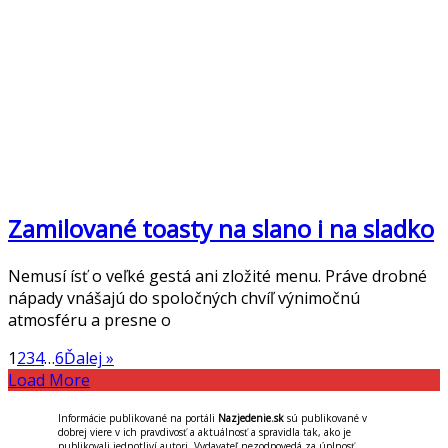
Zamilované toasty na slano i na sladko
Nemusí ísť o veľké gestá ani zložité menu. Práve drobné
nápady vnášajú do spoločných chvíľ výnimočnú
atmosféru a presne o
1
2
3
4
…
6
Ďalej »
Load More
Informácie publikované na portáli
Nazjedenie.sk
sú publikované v
dobrej viere v ich pravdivosť a aktuálnosť a spravidla tak, ako je
publikovali jednotliví autori. Vydavateľ nezodpovedá za úplnosť,