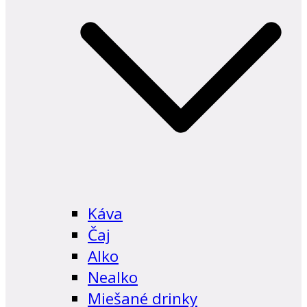
Káva
Čaj
Alko
Nealko
Miešané drinky