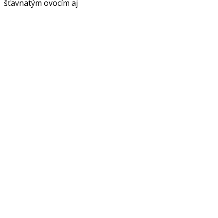
šťavnatým ovocím aj