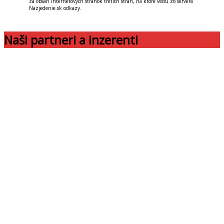
za obsah internetových stránok tretích strán, na ktoré vedú zo servera
Nazjedenie.sk odkazy.
Naši partneri a inzerenti