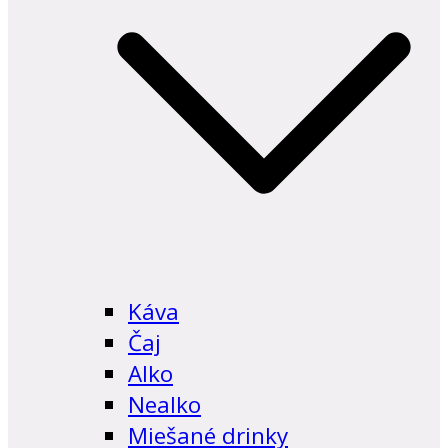
Káva
Čaj
Alko
Nealko
Miešané drinky