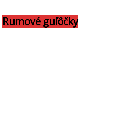
Rumové guľôčky