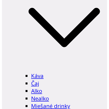
Káva
Čaj
Alko
Nealko
Miešané drinky