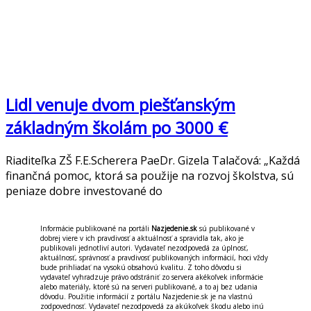
Lidl venuje dvom piešťanským
základným školám po 3000 €
Riaditeľka ZŠ F.E.Scherera PaeDr. Gizela Talačová: „Každá
finančná pomoc, ktorá sa použije na rozvoj školstva, sú
peniaze dobre investované do
Informácie publikované na portáli
Nazjedenie.sk
sú publikované v
dobrej viere v ich pravdivosť a aktuálnosť a spravidla tak, ako je
publikovali jednotliví autori. Vydavateľ nezodpovedá za úplnosť,
aktuálnosť, správnosť a pravdivosť publikovaných informácií, hoci vždy
bude prihliadať na vysokú obsahovú kvalitu. Z toho dôvodu si
vydavateľ vyhradzuje právo odstrániť zo servera akékoľvek informácie
alebo materiály, ktoré sú na serveri publikované, a to aj bez udania
dôvodu. Použitie informácií z portálu Nazjedenie.sk je na vlastnú
zodpovednosť. Vydavateľ nezodpovedá za akúkoľvek škodu alebo inú