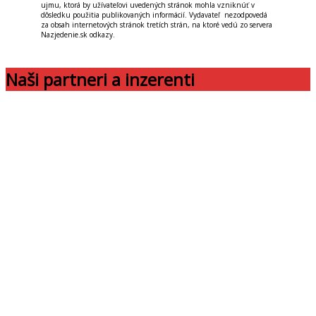
ujmu, ktorá by užívateľovi uvedených stránok mohla vzniknúť v
dôsledku použitia publikovaných informácií. Vydavateľ nezodpovedá
za obsah internetových stránok tretích strán, na ktoré vedú zo servera
Nazjedenie.sk odkazy.
Naši partneri a inzerenti