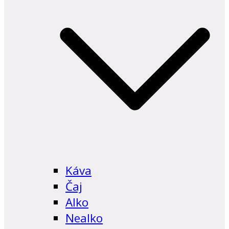
Káva
Čaj
Alko
Nealko