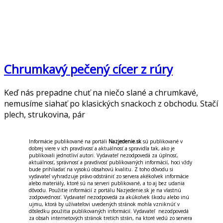
Chrumkavý pečený cícer z rúry
Keď nás prepadne chuť na niečo slané a chrumkavé,
nemusíme siahať po klasických snackoch z obchodu. Stačí
plech, strukovina, pár
Informácie publikované na portáli
Nazjedenie.sk
sú publikované v
dobrej viere v ich pravdivosť a aktuálnosť a spravidla tak, ako je
publikovali jednotliví autori. Vydavateľ nezodpovedá za úplnosť,
aktuálnosť, správnosť a pravdivosť publikovaných informácií, hoci vždy
bude prihliadať na vysokú obsahovú kvalitu. Z toho dôvodu si
vydavateľ vyhradzuje právo odstrániť zo servera akékoľvek informácie
alebo materiály, ktoré sú na serveri publikované, a to aj bez udania
dôvodu. Použitie informácií z portálu Nazjedenie.sk je na vlastnú
zodpovednosť. Vydavateľ nezodpovedá za akúkoľvek škodu alebo inú
ujmu, ktorá by užívateľovi uvedených stránok mohla vzniknúť v
dôsledku použitia publikovaných informácií. Vydavateľ nezodpovedá
za obsah internetových stránok tretích strán, na ktoré vedú zo servera