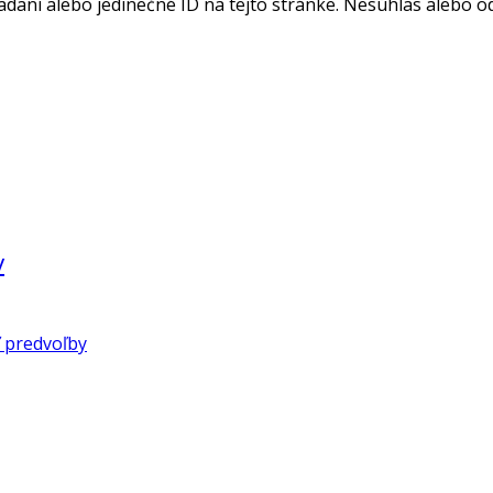
adaní alebo jedinečné ID na tejto stránke. Nesúhlas alebo o
v
 predvoľby