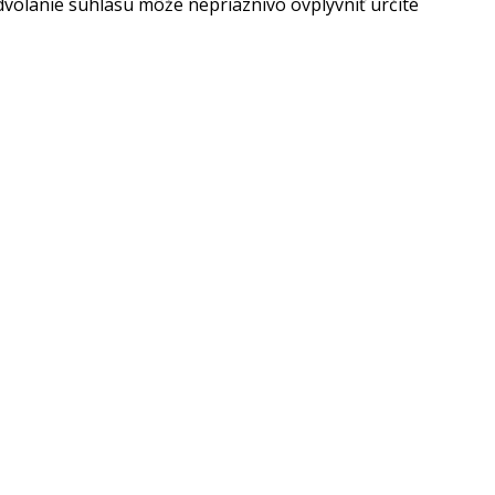
dvolanie súhlasu môže nepriaznivo ovplyvniť určité