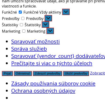
nám umožní spracovávať údaje, ako je správanie pri prehli
vlastnosti a funkcie.
Funkčné
Funkčné
Vždy aktívny
Predvoľby
Predvoľby
Štatistiky
Štatistiky
Marketing
Marketing
Spravovať možnosti
Správa služieb
Spravovať {vendor_count} dodávateľo
Prečítajte si viac o týchto účeloch
Zobraziť
Prijať
Odmietnuť
Zobraziť predvoľby
Uložiť predvoľby
Zásady používania súborov cookie
Ochrana osobných údajov