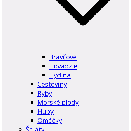
Bravčové
Hovädzie
Hydina
Cestoviny
Ryby
Morské plody
Huby
Omáčky
Šaláty