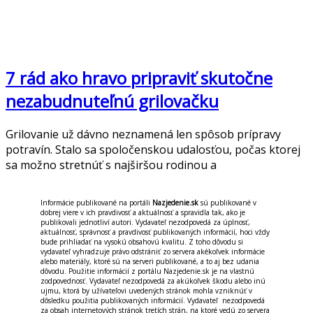
7 rád ako hravo pripraviť skutočne
nezabudnuteľnú grilovačku
Grilovanie už dávno neznamená len spôsob prípravy
potravín. Stalo sa spoločenskou udalosťou, počas ktorej
sa možno stretnúť s najširšou rodinou a
Informácie publikované na portáli
Nazjedenie.sk
sú publikované v
dobrej viere v ich pravdivosť a aktuálnosť a spravidla tak, ako je
publikovali jednotliví autori. Vydavateľ nezodpovedá za úplnosť,
aktuálnosť, správnosť a pravdivosť publikovaných informácií, hoci vždy
bude prihliadať na vysokú obsahovú kvalitu. Z toho dôvodu si
vydavateľ vyhradzuje právo odstrániť zo servera akékoľvek informácie
alebo materiály, ktoré sú na serveri publikované, a to aj bez udania
dôvodu. Použitie informácií z portálu Nazjedenie.sk je na vlastnú
zodpovednosť. Vydavateľ nezodpovedá za akúkoľvek škodu alebo inú
ujmu, ktorá by užívateľovi uvedených stránok mohla vzniknúť v
dôsledku použitia publikovaných informácií. Vydavateľ nezodpovedá
za obsah internetových stránok tretích strán, na ktoré vedú zo servera