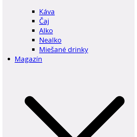
Káva
Čaj
Alko
Nealko
Miešané drinky
Magazín