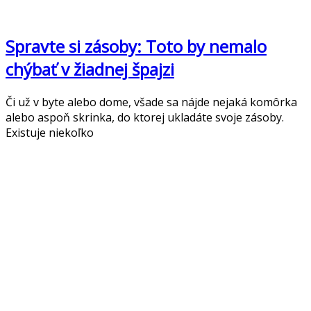
Spravte si zásoby: Toto by nemalo
chýbať v žiadnej špajzi
Či už v byte alebo dome, všade sa nájde nejaká komôrka
alebo aspoň skrinka, do ktorej ukladáte svoje zásoby.
Existuje niekoľko