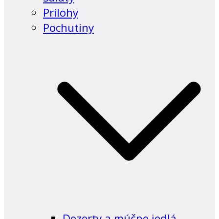
Prílohy
Pochutiny
Dezerty a múčne jedlá