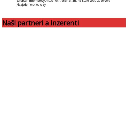
za obsah internetových stránok tretích strán, na ktoré vedú zo servera
Nazjedenie.sk odkazy.
Naši partneri a inzerenti