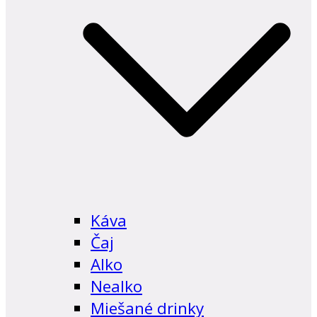
Káva
Čaj
Alko
Nealko
Miešané drinky