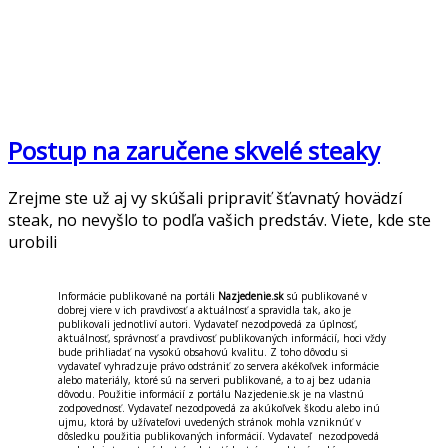
Postup na zaručene skvelé steaky
Zrejme ste už aj vy skúšali pripraviť šťavnatý hovädzí
steak, no nevyšlo to podľa vašich predstáv. Viete, kde ste
urobili
Informácie publikované na portáli
Nazjedenie.sk
sú publikované v
dobrej viere v ich pravdivosť a aktuálnosť a spravidla tak, ako je
publikovali jednotliví autori. Vydavateľ nezodpovedá za úplnosť,
aktuálnosť, správnosť a pravdivosť publikovaných informácií, hoci vždy
bude prihliadať na vysokú obsahovú kvalitu. Z toho dôvodu si
vydavateľ vyhradzuje právo odstrániť zo servera akékoľvek informácie
alebo materiály, ktoré sú na serveri publikované, a to aj bez udania
dôvodu. Použitie informácií z portálu Nazjedenie.sk je na vlastnú
zodpovednosť. Vydavateľ nezodpovedá za akúkoľvek škodu alebo inú
ujmu, ktorá by užívateľovi uvedených stránok mohla vzniknúť v
dôsledku použitia publikovaných informácií. Vydavateľ nezodpovedá