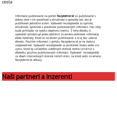
cesta
Informácie publikované na portáli
Nazjedenie.sk
sú publikované v
dobrej viere v ich pravdivosť a aktuálnosť a spravidla tak, ako je
publikovali jednotliví autori. Vydavateľ nezodpovedá za úplnosť,
aktuálnosť, správnosť a pravdivosť publikovaných informácií, hoci vždy
bude prihliadať na vysokú obsahovú kvalitu. Z toho dôvodu si
vydavateľ vyhradzuje právo odstrániť zo servera akékoľvek informácie
alebo materiály, ktoré sú na serveri publikované, a to aj bez udania
dôvodu. Použitie informácií z portálu Nazjedenie.sk je na vlastnú
zodpovednosť. Vydavateľ nezodpovedá za akúkoľvek škodu alebo inú
ujmu, ktorá by užívateľovi uvedených stránok mohla vzniknúť v
dôsledku použitia publikovaných informácií. Vydavateľ nezodpovedá
za obsah internetových stránok tretích strán, na ktoré vedú zo servera
Nazjedenie.sk odkazy.
Naši partneri a inzerenti