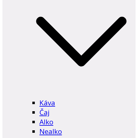
Káva
Čaj
Alko
Nealko