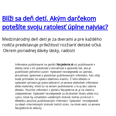
Blíži sa deň detí. Akým darčekom
potešíte svoju ratolesť úplne najviac?
Medzinárodný deň detí je za dverami a pre každého
rodiča predstavuje príležitosť rozžiariť detské očká.
Okrem poriadnej dávky lásky, radosti
Informácie publikované na portáli
Nazjedenie.sk
sú publikované v
dobrej viere v ich pravdivosť a aktuálnosť a spravidla tak, ako je
publikovali jednotliví autori. Vydavateľ nezodpovedá za úplnosť,
aktuálnosť, správnosť a pravdivosť publikovaných informácií, hoci vždy
bude prihliadať na vysokú obsahovú kvalitu. Z toho dôvodu si
vydavateľ vyhradzuje právo odstrániť zo servera akékoľvek informácie
alebo materiály, ktoré sú na serveri publikované, a to aj bez udania
dôvodu. Použitie informácií z portálu Nazjedenie.sk je na vlastnú
zodpovednosť. Vydavateľ nezodpovedá za akúkoľvek škodu alebo inú
ujmu, ktorá by užívateľovi uvedených stránok mohla vzniknúť v
dôsledku použitia publikovaných informácií. Vydavateľ nezodpovedá
za obsah internetových stránok tretích strán, na ktoré vedú zo servera
Nazjedenie.sk odkazy.