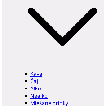
Káva
Čaj
Alko
Nealko
Miešané drinky