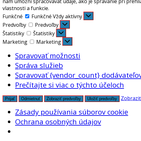
nám umožní spracovávať údaje, ako je správanie pri prehli
vlastnosti a funkcie.
Funkčné
Funkčné
Vždy aktívny
Predvoľby
Predvoľby
Štatistiky
Štatistiky
Marketing
Marketing
Spravovať možnosti
Správa služieb
Spravovať {vendor_count} dodávateľo
Prečítajte si viac o týchto účeloch
Zobraziť
Prijať
Odmietnuť
Zobraziť predvoľby
Uložiť predvoľby
Zásady používania súborov cookie
Ochrana osobných údajov