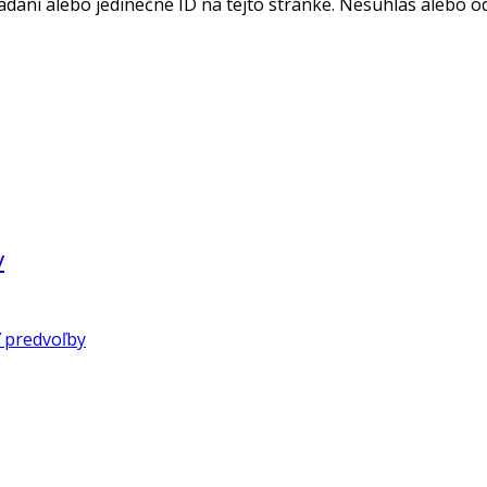
adaní alebo jedinečné ID na tejto stránke. Nesúhlas alebo o
v
 predvoľby