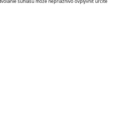
dvolanie súhlasu môže nepriaznivo ovplyvniť určité