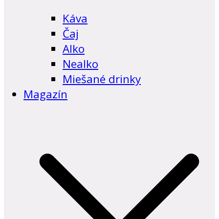
Káva
Čaj
Alko
Nealko
Miešané drinky
Magazín