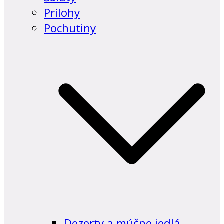
Prílohy
Pochutiny
Dezerty a múčne jedlá