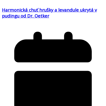
Harmonická chuť hrušky a levandule ukrytá v
pudingu od Dr. Oetker