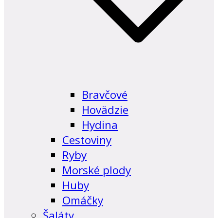
Bravčové
Hovädzie
Hydina
Cestoviny
Ryby
Morské plody
Huby
Omáčky
Šaláty