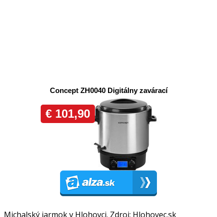
Michalský jarmok v Hlohovci. Zdroj: Hlohovec.sk