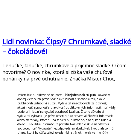
Lidl novinka: Čipsy? Chrumkavé, sladké
– čokoládové!
Tenučké, ľahučké, chrumkavé a príjemne sladké. O čom
hovoríme? O novinke, ktorá si získa vaše chuťové
poháriky na prvé ochutnanie. Značka Mister Choc,
Informácie publikované na portáli
Nazjedenie.sk
sú publikované v
dobrej viere v ich pravdivosť a aktuálnosť a spravidla tak, ako je
publikovali jednotliví autori. Vydavateľ nezodpovedá za úplnosť,
aktuálnosť, správnosť a pravdivosť publikovaných informácií, hoci vždy
bude prihliadať na vysokú obsahovú kvalitu. Z toho dôvodu si
vydavateľ vyhradzuje právo odstrániť zo servera akékoľvek informácie
alebo materiály, ktoré sú na serveri publikované, a to aj bez udania
dôvodu. Použitie informácií z portálu Nazjedenie.sk je na vlastnú
zodpovednosť. Vydavateľ nezodpovedá za akúkoľvek škodu alebo inú
ujmu, ktorá by užívateľovi uvedených stránok mohla vzniknúť v