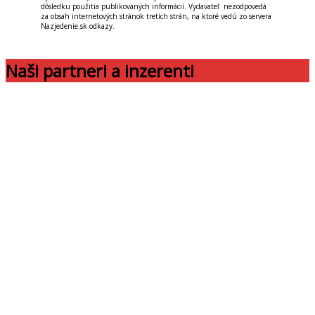
dôsledku použitia publikovaných informácií. Vydavateľ nezodpovedá
za obsah internetových stránok tretích strán, na ktoré vedú zo servera
Nazjedenie.sk odkazy.
Naši partneri a inzerenti