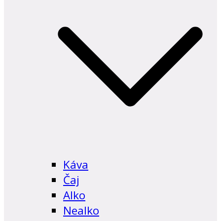
Káva
Čaj
Alko
Nealko