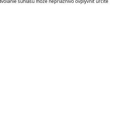
dvolanie súhlasu môže nepriaznivo ovplyvniť určité