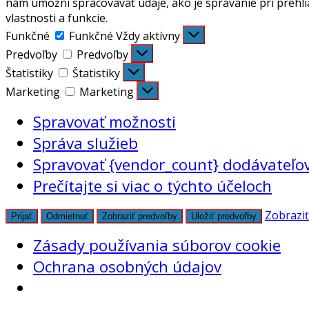
nám umožní spracovávať údaje, ako je správanie pri prehli
vlastnosti a funkcie.
Funkčné
Funkčné
Vždy aktívny
Predvoľby
Predvoľby
Štatistiky
Štatistiky
Marketing
Marketing
Spravovať možnosti
Správa služieb
Spravovať {vendor_count} dodávateľo
Prečítajte si viac o týchto účeloch
Zobraziť
Prijať
Odmietnuť
Zobraziť predvoľby
Uložiť predvoľby
Zásady používania súborov cookie
Ochrana osobných údajov