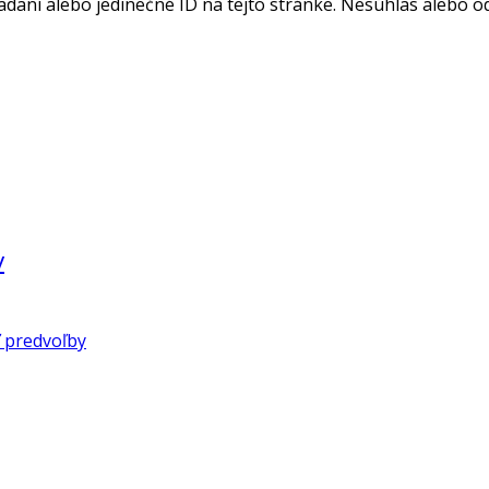
adaní alebo jedinečné ID na tejto stránke. Nesúhlas alebo o
v
 predvoľby