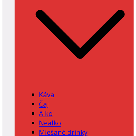
Káva
Čaj
Alko
Nealko
Miešané drinky