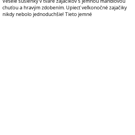
Veselé sušienky v tvare zajačikov s jemnou mandľovou
chuťou a hravým zdobením. Upiecť veľkonočné zajačiky
nikdy nebolo jednoduchšie! Tieto jemné