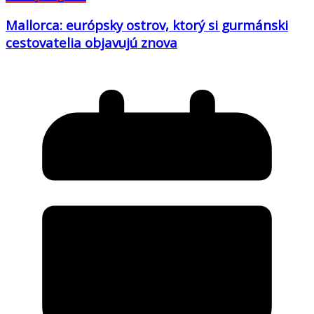
Mallorca: európsky ostrov, ktorý si gurmánski
cestovatelia objavujú znova