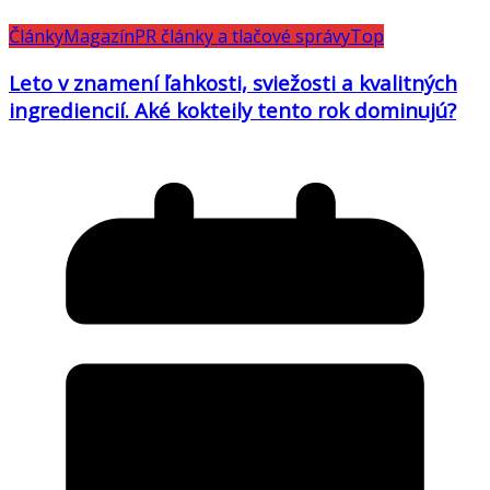
Články
Magazín
PR články a tlačové správy
Top
Leto v znamení ľahkosti, sviežosti a kvalitných
ingrediencií. Aké kokteily tento rok dominujú?