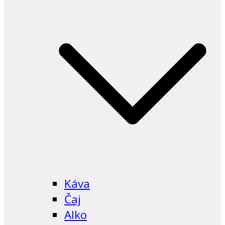
Káva
Čaj
Alko