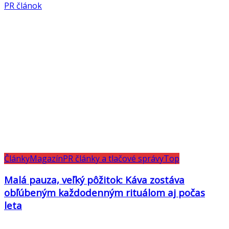
PR článok
Články
Magazín
PR články a tlačové správy
Top
Malá pauza, veľký pôžitok: Káva zostáva
obľúbeným každodenným rituálom aj počas
leta