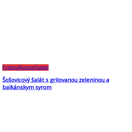
Prílohy
Recepty
Šaláty
Šošovicový šalát s grilovanou zeleninou a
balkánskym syrom