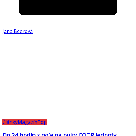
Jana Beerová
Články
Magazín
Top
Do 24 hodín z poľa na pulty COOP Jednoty