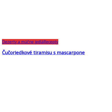
Dezerty a múčne jedlá
Recepty
Čučoriedkové tiramisu s mascarpone