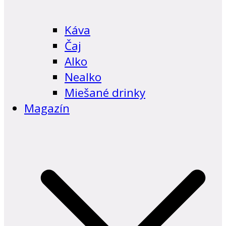
Káva
Čaj
Alko
Nealko
Miešané drinky
Magazín