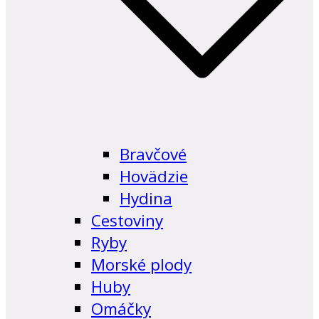
Bravčové
Hovädzie
Hydina
Cestoviny
Ryby
Morské plody
Huby
Omáčky