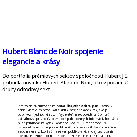
Hubert Blanc de Noir spojenie
elegancie a krásy
Do portfólia prémiových sektov spoločnosti Hubert J.E.
pribudla novinka Hubert Blanc de Noir, ako v poradí už
druhý odrodový sekt.
Informácie publikované na portáli
Nazjedenie.sk
sú publikované v
dobrej viere v ich pravdivosť a aktuálnosť a spravidla tak, ako je
publikovali jednotliví autori. Vydavateľ nezodpovedá za úplnosť,
aktuálnosť, správnosť a pravdivosť publikovaných informácií, hoci vždy
bude prihliadať na vysokú obsahovú kvalitu. Z toho dôvodu si
vydavateľ vyhradzuje právo odstrániť zo servera akékoľvek informácie
alebo materiály, ktoré sú na serveri publikované, a to aj bez udania
dôvodu. Použitie informácií z portálu Nazjedenie.sk je na vlastnú