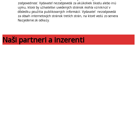
zodpovednosť. Vydavateľ nezodpovedá za akúkoľvek škodu alebo inú
ujmu, ktorá by užívateľovi uvedených stránok mohla vzniknúť v
dôsledku použitia publikovaných informácií. Vydavateľ nezodpovedá
za obsah internetových stránok tretích strán, na ktoré vedú zo servera
Nazjedenie.sk odkazy.
Naši partneri a inzerenti