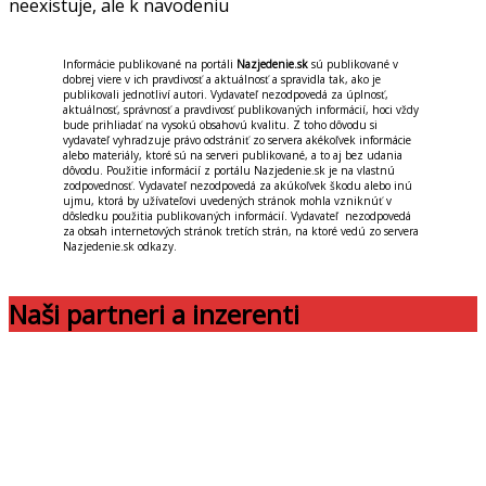
neexistuje, ale k navodeniu
Informácie publikované na portáli
Nazjedenie.sk
sú publikované v
dobrej viere v ich pravdivosť a aktuálnosť a spravidla tak, ako je
publikovali jednotliví autori. Vydavateľ nezodpovedá za úplnosť,
aktuálnosť, správnosť a pravdivosť publikovaných informácií, hoci vždy
bude prihliadať na vysokú obsahovú kvalitu. Z toho dôvodu si
vydavateľ vyhradzuje právo odstrániť zo servera akékoľvek informácie
alebo materiály, ktoré sú na serveri publikované, a to aj bez udania
dôvodu. Použitie informácií z portálu Nazjedenie.sk je na vlastnú
zodpovednosť. Vydavateľ nezodpovedá za akúkoľvek škodu alebo inú
ujmu, ktorá by užívateľovi uvedených stránok mohla vzniknúť v
dôsledku použitia publikovaných informácií. Vydavateľ nezodpovedá
za obsah internetových stránok tretích strán, na ktoré vedú zo servera
Nazjedenie.sk odkazy.
Naši partneri a inzerenti