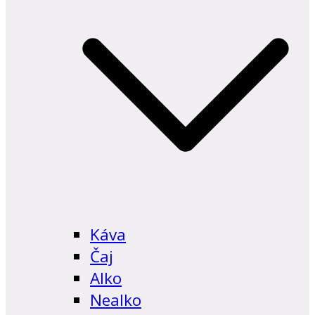
Káva
Čaj
Alko
Nealko