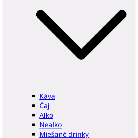
Káva
Čaj
Alko
Nealko
Miešané drinky