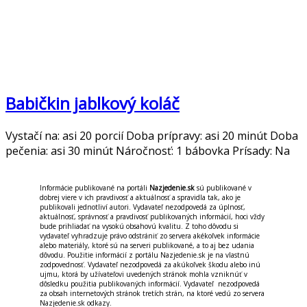
Babičkin jablkový koláč
Vystačí na: asi 20 porcií Doba prípravy: asi 20 minút Doba
pečenia: asi 30 minút Náročnosť: 1 bábovka Prísady: Na
Informácie publikované na portáli
Nazjedenie.sk
sú publikované v
dobrej viere v ich pravdivosť a aktuálnosť a spravidla tak, ako je
publikovali jednotliví autori. Vydavateľ nezodpovedá za úplnosť,
aktuálnosť, správnosť a pravdivosť publikovaných informácií, hoci vždy
bude prihliadať na vysokú obsahovú kvalitu. Z toho dôvodu si
vydavateľ vyhradzuje právo odstrániť zo servera akékoľvek informácie
alebo materiály, ktoré sú na serveri publikované, a to aj bez udania
dôvodu. Použitie informácií z portálu Nazjedenie.sk je na vlastnú
zodpovednosť. Vydavateľ nezodpovedá za akúkoľvek škodu alebo inú
ujmu, ktorá by užívateľovi uvedených stránok mohla vzniknúť v
dôsledku použitia publikovaných informácií. Vydavateľ nezodpovedá
za obsah internetových stránok tretích strán, na ktoré vedú zo servera
Nazjedenie.sk odkazy.