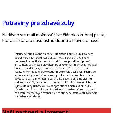
Potraviny pre zdravé zuby
Nedávno ste mali možnosť čítať článok o zubnej paste,
ktorá sa stará o našu ústnu dutinu a hlavne o naše
Informácie publikované na portáli
Nazjedenie.sk
sú publikované v
dobrej viere v ich pravdivosť a aktuálnosť a spravidla tak, ako je
publikovali jednotliví autori. Vydavateľ nezodpovedá za úplnosť,
aktuálnosť, správnosť a pravdivosť publikovaných informácií, hoci vždy
bude prihliadať na vysokú obsahovú kvalitu. Z toho dôvodu si
vydavateľ vyhradzuje právo odstrániť zo servera akékoľvek informácie
alebo materiály, ktoré sú na serveri publikované, a to aj bez udania
dôvodu. Použitie informácií z portálu Nazjedenie.sk je na vlastnú
zodpovednosť. Vydavateľ nezodpovedá za akúkoľvek škodu alebo inú
ujmu, ktorá by užívateľovi uvedených stránok mohla vzniknúť v
dôsledku použitia publikovaných informácií. Vydavateľ nezodpovedá
za obsah internetových stránok tretích strán, na ktoré vedú zo servera
Nazjedenie.sk odkazy.
Naši partneri a inzerenti