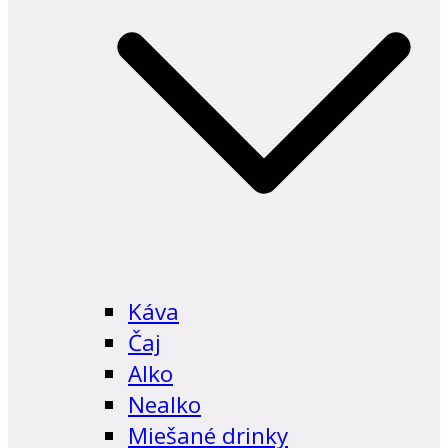
Káva
Čaj
Alko
Nealko
Miešané drinky