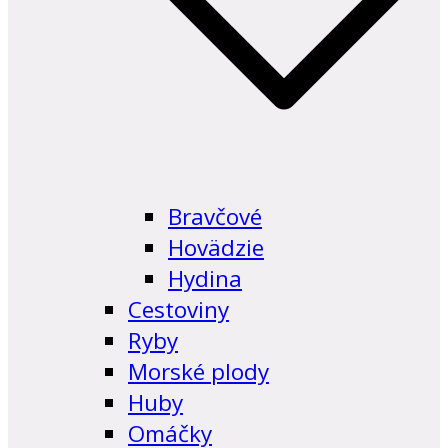
Bravčové
Hovädzie
Hydina
Cestoviny
Ryby
Morské plody
Huby
Omáčky