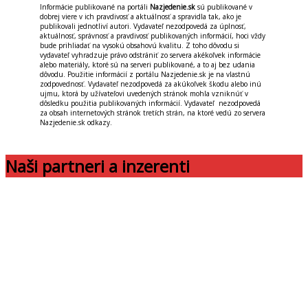
Informácie publikované na portáli
Nazjedenie.sk
sú publikované v
dobrej viere v ich pravdivosť a aktuálnosť a spravidla tak, ako je
publikovali jednotliví autori. Vydavateľ nezodpovedá za úplnosť,
aktuálnosť, správnosť a pravdivosť publikovaných informácií, hoci vždy
bude prihliadať na vysokú obsahovú kvalitu. Z toho dôvodu si
vydavateľ vyhradzuje právo odstrániť zo servera akékoľvek informácie
alebo materiály, ktoré sú na serveri publikované, a to aj bez udania
dôvodu. Použitie informácií z portálu Nazjedenie.sk je na vlastnú
zodpovednosť. Vydavateľ nezodpovedá za akúkoľvek škodu alebo inú
ujmu, ktorá by užívateľovi uvedených stránok mohla vzniknúť v
dôsledku použitia publikovaných informácií. Vydavateľ nezodpovedá
za obsah internetových stránok tretích strán, na ktoré vedú zo servera
Nazjedenie.sk odkazy.
Naši partneri a inzerenti