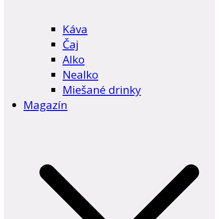
Káva
Čaj
Alko
Nealko
Miešané drinky
Magazín