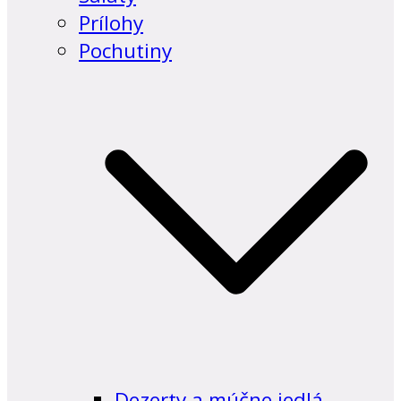
Prílohy
Pochutiny
Dezerty a múčne jedlá