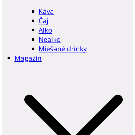
Káva
Čaj
Alko
Nealko
Miešané drinky
Magazín