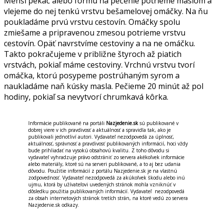
Menší pekáč alebo formu na pečenie potrieme maslom a
vlejeme do nej tenkú vrstvu bešamelovej omáčky. Na ňu
poukladáme prvú vrstvu cestovín. Omáčky spolu
zmiešame a pripravenou zmesou potrieme vrstvu
cestovín. Opäť navrstvíme cestoviny a na ne omáčku.
Takto pokračujeme v približne štyroch až piatich
vrstvách, pokiaľ máme cestoviny. Vrchnú vrstvu tvorí
omáčka, ktorú posypeme postrúhaným syrom a
naukladáme naň kúsky masla. Pečieme 20 minút až pol
hodiny, pokiaľ sa nevytvorí chrumkavá kôrka.
Informácie publikované na portáli
Nazjedenie.sk
sú publikované v
dobrej viere v ich pravdivosť a aktuálnosť a spravidla tak, ako je
publikovali jednotliví autori. Vydavateľ nezodpovedá za úplnosť,
aktuálnosť, správnosť a pravdivosť publikovaných informácií, hoci vždy
bude prihliadať na vysokú obsahovú kvalitu. Z toho dôvodu si
vydavateľ vyhradzuje právo odstrániť zo servera akékoľvek informácie
alebo materiály, ktoré sú na serveri publikované, a to aj bez udania
dôvodu. Použitie informácií z portálu Nazjedenie.sk je na vlastnú
zodpovednosť. Vydavateľ nezodpovedá za akúkoľvek škodu alebo inú
ujmu, ktorá by užívateľovi uvedených stránok mohla vzniknúť v
dôsledku použitia publikovaných informácií. Vydavateľ nezodpovedá
za obsah internetových stránok tretích strán, na ktoré vedú zo servera
Nazjedenie.sk odkazy.