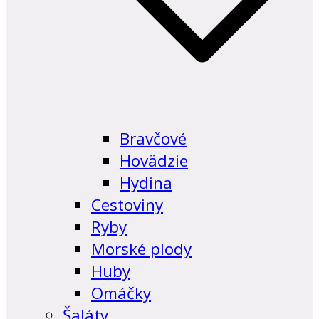
Bravčové
Hovädzie
Hydina
Cestoviny
Ryby
Morské plody
Huby
Omáčky
Šaláty