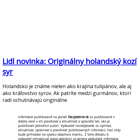
Lidl novinka: Originálny holandský kozí
syr
Holandsko je známe nielen ako krajina tulipánov, ale aj
ako kráľovstvo syrov. Ak patríte medzi gurmánov, ktorí
radi ochutnávajú originálne
Informácie publikované na portáli
Nazjedenie.sk
sú publikované v
dobrej viere v ich pravdivosť a aktuálnosť a spravidla tak, ako je
publikovali jednotliví autori. Vydavateľ nezodpovedá za úplnosť,
aktuálnosť, správnosť a pravdivosť publikovaných informácií, hoci vždy
bude prihliadať na vysokú obsahovú kvalitu. Z toho dôvodu si
vydavateľ vyhradzuje právo odstrániť zo servera akékoľvek informácie