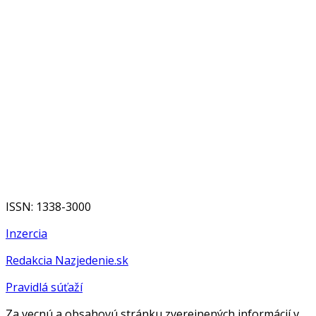
ISSN: 1338-3000
Inzercia
Redakcia Nazjedenie.sk
Pravidlá súťaží
Za vecnú a obsahovú stránku zverejnených informácií v