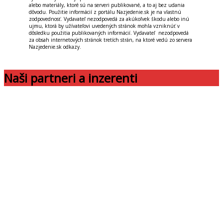
alebo materiály, ktoré sú na serveri publikované, a to aj bez udania
dôvodu. Použitie informácií z portálu Nazjedenie.sk je na vlastnú
zodpovednosť. Vydavateľ nezodpovedá za akúkoľvek škodu alebo inú
ujmu, ktorá by užívateľovi uvedených stránok mohla vzniknúť v
dôsledku použitia publikovaných informácií. Vydavateľ nezodpovedá
za obsah internetových stránok tretích strán, na ktoré vedú zo servera
Nazjedenie.sk odkazy.
Naši partneri a inzerenti