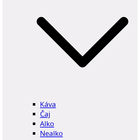
Káva
Čaj
Alko
Nealko