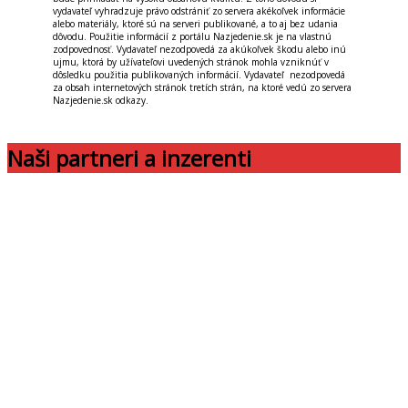
vydavateľ vyhradzuje právo odstrániť zo servera akékoľvek informácie
alebo materiály, ktoré sú na serveri publikované, a to aj bez udania
dôvodu. Použitie informácií z portálu Nazjedenie.sk je na vlastnú
zodpovednosť. Vydavateľ nezodpovedá za akúkoľvek škodu alebo inú
ujmu, ktorá by užívateľovi uvedených stránok mohla vzniknúť v
dôsledku použitia publikovaných informácií. Vydavateľ nezodpovedá
za obsah internetových stránok tretích strán, na ktoré vedú zo servera
Nazjedenie.sk odkazy.
Naši partneri a inzerenti