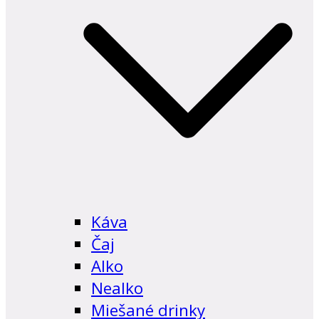
Káva
Čaj
Alko
Nealko
Miešané drinky