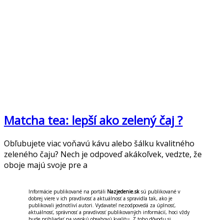
Matcha tea: lepší ako zelený čaj ?
Obľubujete viac voňavú kávu alebo šálku kvalitného
zeleného čaju? Nech je odpoveď akákoľvek, vedzte, že
oboje majú svoje pre a
Informácie publikované na portáli
Nazjedenie.sk
sú publikované v
dobrej viere v ich pravdivosť a aktuálnosť a spravidla tak, ako je
publikovali jednotliví autori. Vydavateľ nezodpovedá za úplnosť,
aktuálnosť, správnosť a pravdivosť publikovaných informácií, hoci vždy
bude prihliadať na vysokú obsahovú kvalitu. Z toho dôvodu si