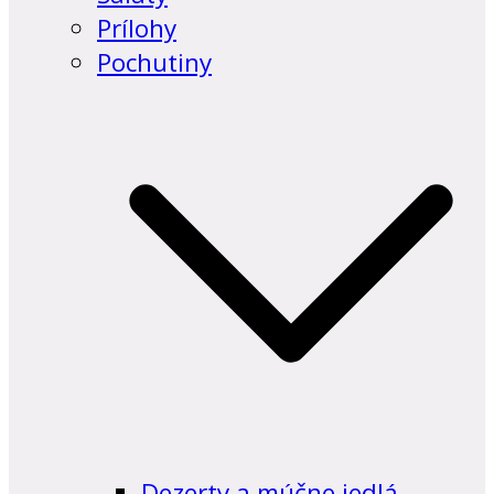
Prílohy
Pochutiny
Dezerty a múčne jedlá