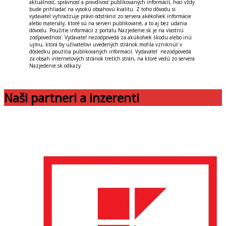
aktuálnosť, správnosť a pravdivosť publikovaných informácií, hoci vždy
bude prihliadať na vysokú obsahovú kvalitu. Z toho dôvodu si
vydavateľ vyhradzuje právo odstrániť zo servera akékoľvek informácie
alebo materiály, ktoré sú na serveri publikované, a to aj bez udania
dôvodu. Použitie informácií z portálu Nazjedenie.sk je na vlastnú
zodpovednosť. Vydavateľ nezodpovedá za akúkoľvek škodu alebo inú
ujmu, ktorá by užívateľovi uvedených stránok mohla vzniknúť v
dôsledku použitia publikovaných informácií. Vydavateľ nezodpovedá
za obsah internetových stránok tretích strán, na ktoré vedú zo servera
Nazjedenie.sk odkazy.
Naši partneri a inzerenti