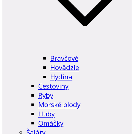
Bravčové
Hovädzie
Hydina
Cestoviny
Ryby
Morské plody
Huby
Omáčky
Šaláty