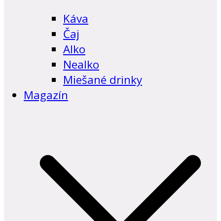
Káva
Čaj
Alko
Nealko
Miešané drinky
Magazín