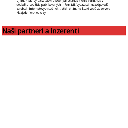
ujmu, ktorá by užívateľovi uvedených stránok mohla vzniknúť v
dôsledku použitia publikovaných informácií. Vydavateľ nezodpovedá
za obsah internetových stránok tretích strán, na ktoré vedú zo servera
Nazjedenie.sk odkazy.
Naši partneri a inzerenti