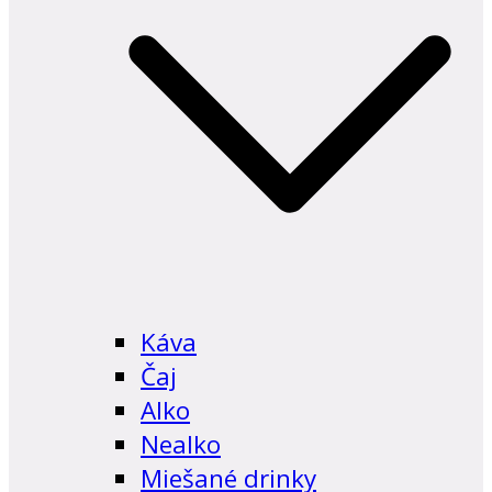
Káva
Čaj
Alko
Nealko
Miešané drinky