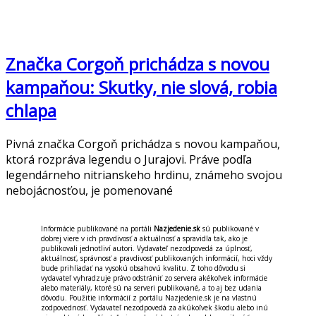
Značka Corgoň prichádza s novou
kampaňou: Skutky, nie slová, robia
chlapa
Pivná značka Corgoň prichádza s novou kampaňou,
ktorá rozpráva legendu o Jurajovi. Práve podľa
legendárneho nitrianskeho hrdinu, známeho svojou
nebojácnosťou, je pomenované
Informácie publikované na portáli
Nazjedenie.sk
sú publikované v
dobrej viere v ich pravdivosť a aktuálnosť a spravidla tak, ako je
publikovali jednotliví autori. Vydavateľ nezodpovedá za úplnosť,
aktuálnosť, správnosť a pravdivosť publikovaných informácií, hoci vždy
bude prihliadať na vysokú obsahovú kvalitu. Z toho dôvodu si
vydavateľ vyhradzuje právo odstrániť zo servera akékoľvek informácie
alebo materiály, ktoré sú na serveri publikované, a to aj bez udania
dôvodu. Použitie informácií z portálu Nazjedenie.sk je na vlastnú
zodpovednosť. Vydavateľ nezodpovedá za akúkoľvek škodu alebo inú