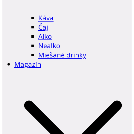
Káva
Čaj
Alko
Nealko
Miešané drinky
Magazín