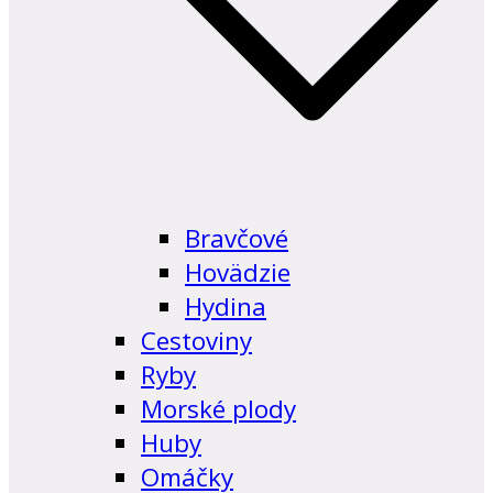
Bravčové
Hovädzie
Hydina
Cestoviny
Ryby
Morské plody
Huby
Omáčky