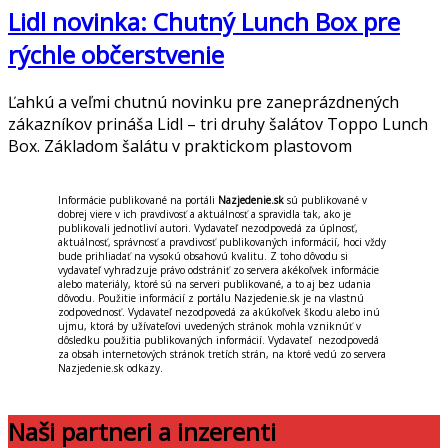
Lidl novinka: Chutný Lunch Box pre
rýchle občerstvenie
Ľahkú a veľmi chutnú novinku pre zaneprázdnených
zákazníkov prináša Lidl – tri druhy šalátov Toppo Lunch
Box. Základom šalátu v praktickom plastovom
Informácie publikované na portáli
Nazjedenie.sk
sú publikované v
dobrej viere v ich pravdivosť a aktuálnosť a spravidla tak, ako je
publikovali jednotliví autori. Vydavateľ nezodpovedá za úplnosť,
aktuálnosť, správnosť a pravdivosť publikovaných informácií, hoci vždy
bude prihliadať na vysokú obsahovú kvalitu. Z toho dôvodu si
vydavateľ vyhradzuje právo odstrániť zo servera akékoľvek informácie
alebo materiály, ktoré sú na serveri publikované, a to aj bez udania
dôvodu. Použitie informácií z portálu Nazjedenie.sk je na vlastnú
zodpovednosť. Vydavateľ nezodpovedá za akúkoľvek škodu alebo inú
ujmu, ktorá by užívateľovi uvedených stránok mohla vzniknúť v
dôsledku použitia publikovaných informácií. Vydavateľ nezodpovedá
za obsah internetových stránok tretích strán, na ktoré vedú zo servera
Nazjedenie.sk odkazy.
Naši partneri a inzerenti