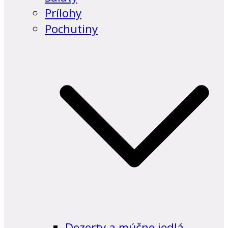
Prílohy
Pochutiny
Dezerty a múčne jedlá