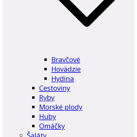
Bravčové
Hovädzie
Hydina
Cestoviny
Ryby
Morské plody
Huby
Omáčky
Šaláty