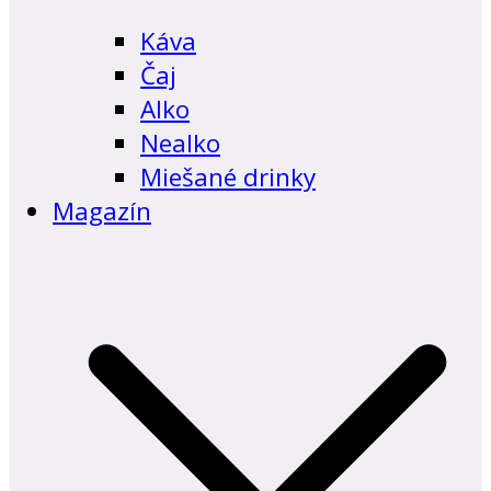
Káva
Čaj
Alko
Nealko
Miešané drinky
Magazín