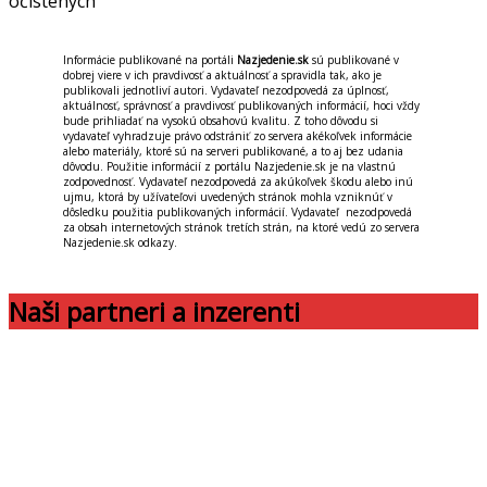
očistených
Informácie publikované na portáli
Nazjedenie.sk
sú publikované v
dobrej viere v ich pravdivosť a aktuálnosť a spravidla tak, ako je
publikovali jednotliví autori. Vydavateľ nezodpovedá za úplnosť,
aktuálnosť, správnosť a pravdivosť publikovaných informácií, hoci vždy
bude prihliadať na vysokú obsahovú kvalitu. Z toho dôvodu si
vydavateľ vyhradzuje právo odstrániť zo servera akékoľvek informácie
alebo materiály, ktoré sú na serveri publikované, a to aj bez udania
dôvodu. Použitie informácií z portálu Nazjedenie.sk je na vlastnú
zodpovednosť. Vydavateľ nezodpovedá za akúkoľvek škodu alebo inú
ujmu, ktorá by užívateľovi uvedených stránok mohla vzniknúť v
dôsledku použitia publikovaných informácií. Vydavateľ nezodpovedá
za obsah internetových stránok tretích strán, na ktoré vedú zo servera
Nazjedenie.sk odkazy.
Naši partneri a inzerenti