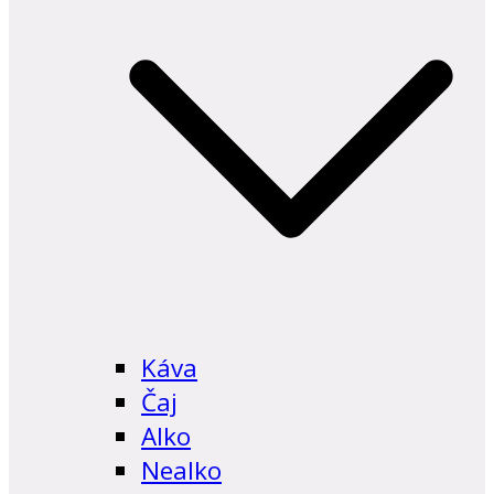
Káva
Čaj
Alko
Nealko