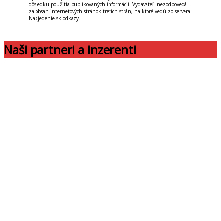
dôsledku použitia publikovaných informácií. Vydavateľ nezodpovedá
za obsah internetových stránok tretích strán, na ktoré vedú zo servera
Nazjedenie.sk odkazy.
Naši partneri a inzerenti