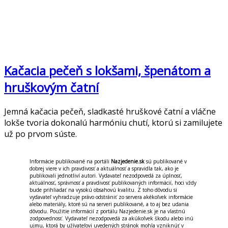
Kačacia pečeň s lokšami, špenátom a
hruškovým čatní
Jemná kačacia pečeň, sladkasté hruškové čatní a vláčne
lokše tvoria dokonalú harmóniu chutí, ktorú si zamilujete
už po prvom súste.
Informácie publikované na portáli
Nazjedenie.sk
sú publikované v
dobrej viere v ich pravdivosť a aktuálnosť a spravidla tak, ako je
publikovali jednotliví autori. Vydavateľ nezodpovedá za úplnosť,
aktuálnosť, správnosť a pravdivosť publikovaných informácií, hoci vždy
bude prihliadať na vysokú obsahovú kvalitu. Z toho dôvodu si
vydavateľ vyhradzuje právo odstrániť zo servera akékoľvek informácie
alebo materiály, ktoré sú na serveri publikované, a to aj bez udania
dôvodu. Použitie informácií z portálu Nazjedenie.sk je na vlastnú
zodpovednosť. Vydavateľ nezodpovedá za akúkoľvek škodu alebo inú
ujmu, ktorá by užívateľovi uvedených stránok mohla vzniknúť v