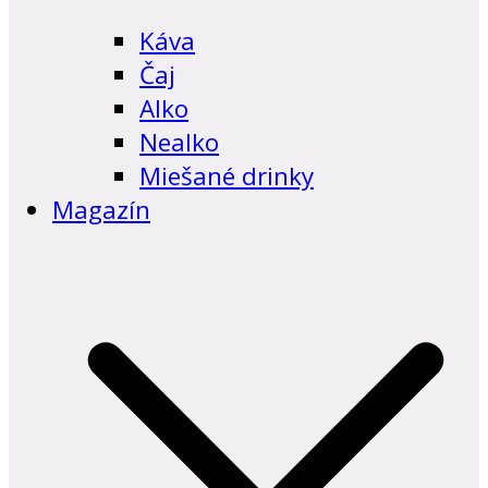
Káva
Čaj
Alko
Nealko
Miešané drinky
Magazín