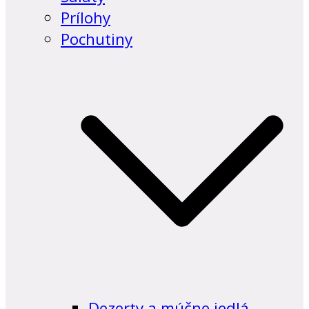
Prílohy
Pochutiny
Dezerty a múčne jedlá