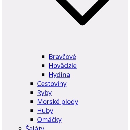
Bravčové
Hovädzie
Hydina
Cestoviny
Ryby
Morské plody
Huby
Omáčky
Šaláty