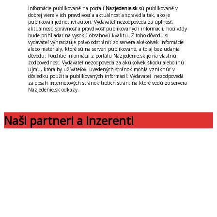
Informácie publikované na portáli
Nazjedenie.sk
sú publikované v
dobrej viere v ich pravdivosť a aktuálnosť a spravidla tak, ako je
publikovali jednotliví autori. Vydavateľ nezodpovedá za úplnosť,
aktuálnosť, správnosť a pravdivosť publikovaných informácií, hoci vždy
bude prihliadať na vysokú obsahovú kvalitu. Z toho dôvodu si
vydavateľ vyhradzuje právo odstrániť zo servera akékoľvek informácie
alebo materiály, ktoré sú na serveri publikované, a to aj bez udania
dôvodu. Použitie informácií z portálu Nazjedenie.sk je na vlastnú
zodpovednosť. Vydavateľ nezodpovedá za akúkoľvek škodu alebo inú
ujmu, ktorá by užívateľovi uvedených stránok mohla vzniknúť v
dôsledku použitia publikovaných informácií. Vydavateľ nezodpovedá
za obsah internetových stránok tretích strán, na ktoré vedú zo servera
Nazjedenie.sk odkazy.
Naši partneri a inzerenti