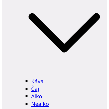
Káva
Čaj
Alko
Nealko