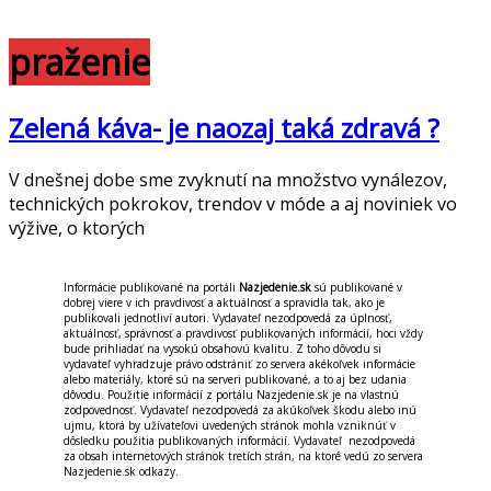
praženie
Zelená káva- je naozaj taká zdravá ?
V dnešnej dobe sme zvyknutí na množstvo vynálezov,
technických pokrokov, trendov v móde a aj noviniek vo
výžive, o ktorých
Informácie publikované na portáli
Nazjedenie.sk
sú publikované v
dobrej viere v ich pravdivosť a aktuálnosť a spravidla tak, ako je
publikovali jednotliví autori. Vydavateľ nezodpovedá za úplnosť,
aktuálnosť, správnosť a pravdivosť publikovaných informácií, hoci vždy
bude prihliadať na vysokú obsahovú kvalitu. Z toho dôvodu si
vydavateľ vyhradzuje právo odstrániť zo servera akékoľvek informácie
alebo materiály, ktoré sú na serveri publikované, a to aj bez udania
dôvodu. Použitie informácií z portálu Nazjedenie.sk je na vlastnú
zodpovednosť. Vydavateľ nezodpovedá za akúkoľvek škodu alebo inú
ujmu, ktorá by užívateľovi uvedených stránok mohla vzniknúť v
dôsledku použitia publikovaných informácií. Vydavateľ nezodpovedá
za obsah internetových stránok tretích strán, na ktoré vedú zo servera
Nazjedenie.sk odkazy.