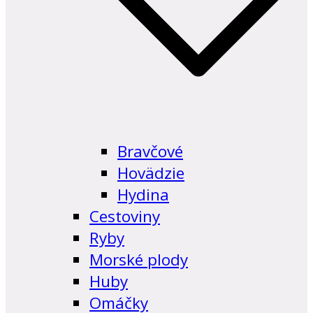
Bravčové
Hovädzie
Hydina
Cestoviny
Ryby
Morské plody
Huby
Omáčky