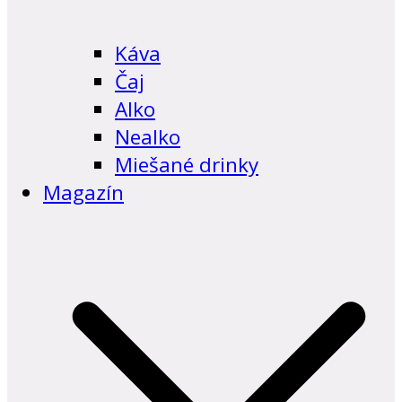
Káva
Čaj
Alko
Nealko
Miešané drinky
Magazín