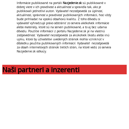
Informácie publikované na portáli
Nazjedenie.sk
sú publikované v
dobrej viere v ich pravdivosť a aktuálnosť a spravidla tak, ako je
publikovali jednotliví autori. Vydavateľ nezodpovedá za úplnosť,
aktuálnosť, správnosť a pravdivosť publikovaných informácií, hoci vždy
bude prihliadať na vysokú obsahovú kvalitu. Z toho dôvodu si
vydavateľ vyhradzuje právo odstrániť zo servera akékoľvek informácie
alebo materiály, ktoré sú na serveri publikované, a to aj bez udania
dôvodu. Použitie informácií z portálu Nazjedenie.sk je na vlastnú
zodpovednosť. Vydavateľ nezodpovedá za akúkoľvek škodu alebo inú
ujmu, ktorá by užívateľovi uvedených stránok mohla vzniknúť v
dôsledku použitia publikovaných informácií. Vydavateľ nezodpovedá
za obsah internetových stránok tretích strán, na ktoré vedú zo servera
Nazjedenie.sk odkazy.
Naši partneri a inzerenti