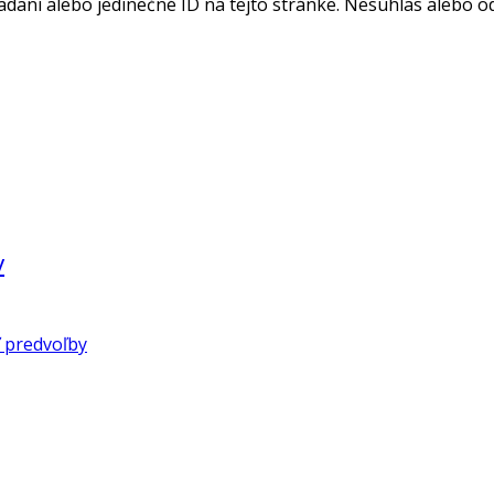
adaní alebo jedinečné ID na tejto stránke. Nesúhlas alebo o
v
 predvoľby