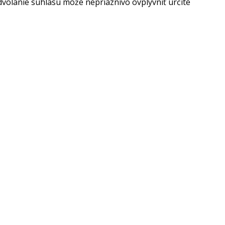
dvolanie súhlasu môže nepriaznivo ovplyvniť určité