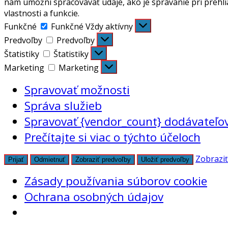
nám umožní spracovávať údaje, ako je správanie pri prehli
vlastnosti a funkcie.
Funkčné
Funkčné
Vždy aktívny
Predvoľby
Predvoľby
Štatistiky
Štatistiky
Marketing
Marketing
Spravovať možnosti
Správa služieb
Spravovať {vendor_count} dodávateľo
Prečítajte si viac o týchto účeloch
Zobraziť
Prijať
Odmietnuť
Zobraziť predvoľby
Uložiť predvoľby
Zásady používania súborov cookie
Ochrana osobných údajov