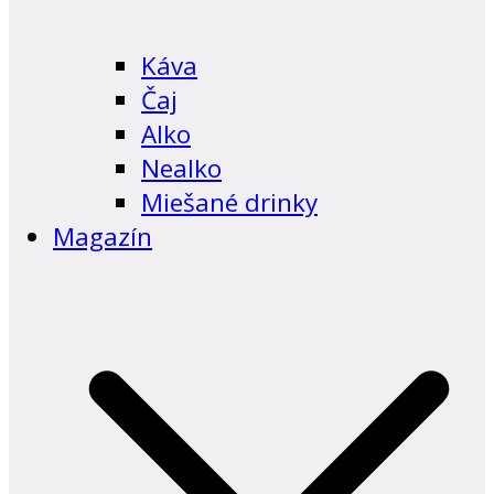
Káva
Čaj
Alko
Nealko
Miešané drinky
Magazín