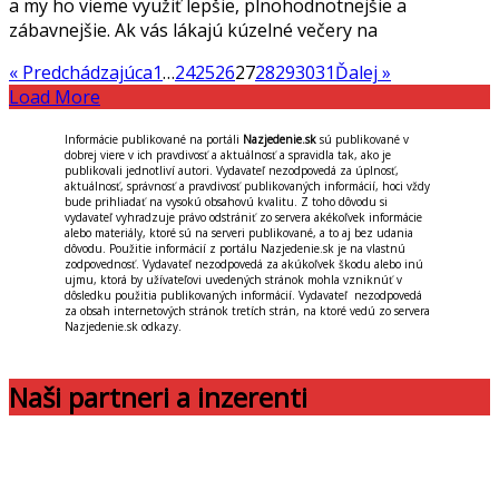
a my ho vieme využiť lepšie, plnohodnotnejšie a
zábavnejšie. Ak vás lákajú kúzelné večery na
« Predchádzajúca
1
…
24
25
26
27
28
29
30
31
Ďalej »
Load More
Informácie publikované na portáli
Nazjedenie.sk
sú publikované v
dobrej viere v ich pravdivosť a aktuálnosť a spravidla tak, ako je
publikovali jednotliví autori. Vydavateľ nezodpovedá za úplnosť,
aktuálnosť, správnosť a pravdivosť publikovaných informácií, hoci vždy
bude prihliadať na vysokú obsahovú kvalitu. Z toho dôvodu si
vydavateľ vyhradzuje právo odstrániť zo servera akékoľvek informácie
alebo materiály, ktoré sú na serveri publikované, a to aj bez udania
dôvodu. Použitie informácií z portálu Nazjedenie.sk je na vlastnú
zodpovednosť. Vydavateľ nezodpovedá za akúkoľvek škodu alebo inú
ujmu, ktorá by užívateľovi uvedených stránok mohla vzniknúť v
dôsledku použitia publikovaných informácií. Vydavateľ nezodpovedá
za obsah internetových stránok tretích strán, na ktoré vedú zo servera
Nazjedenie.sk odkazy.
Naši partneri a inzerenti