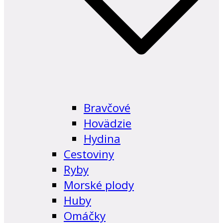
Bravčové
Hovädzie
Hydina
Cestoviny
Ryby
Morské plody
Huby
Omáčky