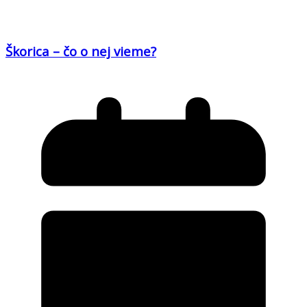
Škorica – čo o nej vieme?