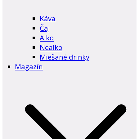
Káva
Čaj
Alko
Nealko
Miešané drinky
Magazín