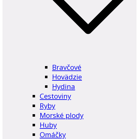
Bravčové
Hovädzie
Hydina
Cestoviny
Ryby
Morské plody
Huby
Omáčky