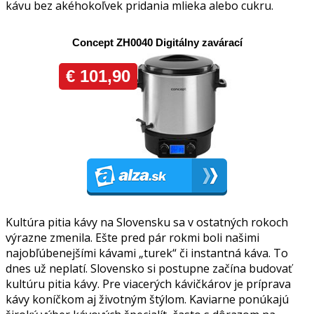
kávu bez akéhokoľvek pridania mlieka alebo cukru.
Kultúra pitia kávy na Slovensku sa v ostatných rokoch
výrazne zmenila. Ešte pred pár rokmi boli našimi
najobľúbenejšími kávami „turek“ či instantná káva. To
dnes už neplatí. Slovensko si postupne začína budovať
kultúru pitia kávy. Pre viacerých kávičkárov je príprava
kávy koníčkom aj životným štýlom. Kaviarne ponúkajú