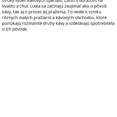
široký výber kávových špecialít, často s dôrazom na
kvalitu a chuť. Ľudia sa začínajú zaujímať ako o pôvod
kávy, tak aj o proces jej praženia. To vedie k vzniku
rôznych malých pražiarní a kávových obchodov, ktoré
ponúkajú rozmanité druhy kávy a vzdelávajú spotrebiteľa
o ich pôvode.