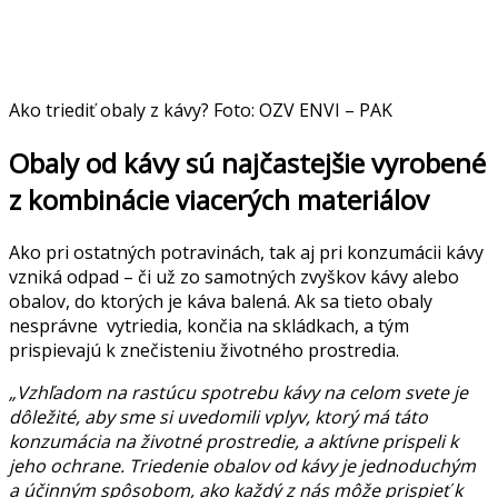
Ako triediť obaly z kávy? Foto: OZV ENVI – PAK
Obaly od kávy sú najčastejšie vyrobené
z kombinácie viacerých materiálov
Ako pri ostatných potravinách, tak aj pri konzumácii kávy
vzniká odpad – či už zo samotných zvyškov kávy alebo
obalov, do ktorých je káva balená. Ak sa tieto obaly
nesprávne vytriedia, končia na skládkach, a tým
prispievajú k znečisteniu životného prostredia.
„Vzhľadom na rastúcu spotrebu kávy na celom svete je
dôležité, aby sme si uvedomili vplyv, ktorý má táto
konzumácia na životné prostredie, a aktívne prispeli k
jeho ochrane. Triedenie obalov od kávy je jednoduchým
a účinným spôsobom, ako každý z nás môže prispieť k