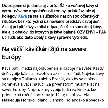
Doprajeme si ju doma aj v práci. Šálku voňavej kávy si
vychutnávame v spoločnosti rodiny, priateľov, ale aj
kolegov.
Káva
sa stala súčasťou našich spoločenských
rituálov, bez ktorých si už nevieme predstaviť svoj deň.
Ale aj pri pití kávy vzniká odpad, či už zo samotnej kávy,
ale aj z obalov, do ktorých je káva balená.
OZV ENVI – PAK
učí ľudí, ako tieto obaly z kávy správne vytriediť.
Najväčší kávičkári žijú na severe
Európy
Káva patrí medzi najobľúbenejšie nápoje na svete. Každý
deň vypije kávu celosvetovo až miliarda ľudí. Najviac kávy
sa nepije v Taliansku alebo Brazílii, ako by sa možno
domnievala väčšina ľudí. Za prvenstvom musíme ísť na
sever Európy. Najviac kávy vypijú ľudia vo Fínsku, kde
priemerná ročná spotreba je 12 kg na obyvateľa.
Nasleduje Nórsko, Island, Dánsko, Holandsko a Švédsko.