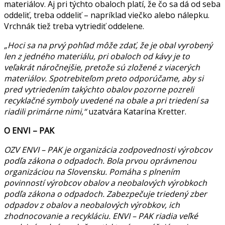
materiálov. Aj pri týchto obaloch platí, že čo sa dá od seba
oddeliť, treba oddeliť – napríklad viečko alebo nálepku.
Vrchnák tiež treba vytriediť oddelene.
„Hoci sa na prvý pohľad môže zdať, že je obal vyrobený
len z jedného materiálu, pri obaloch od kávy je to
veľakrát náročnejšie, pretože sú zložené z viacerých
materiálov. Spotrebiteľom preto odporúčame, aby si
pred vytriedením takýchto obalov pozorne pozreli
recyklačné symboly uvedené na obale a pri triedení sa
riadili primárne nimi,“
uzatvára Katarína Kretter.
O ENVI – PAK
OZV ENVI – PAK je organizácia zodpovednosti výrobcov
podľa zákona o odpadoch. Bola prvou oprávnenou
organizáciou na Slovensku. Pomáha s plnením
povinností výrobcov obalov a neobalových výrobkoch
podľa zákona o odpadoch. Zabezpečuje triedený zber
odpadov z obalov a neobalových výrobkov, ich
zhodnocovanie a recykláciu. ENVI – PAK riadia veľké