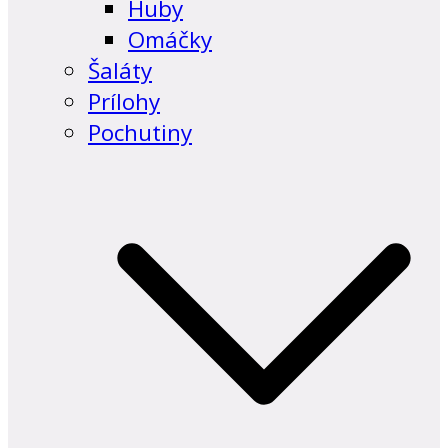
Huby
Omáčky
Šaláty
Prílohy
Pochutiny