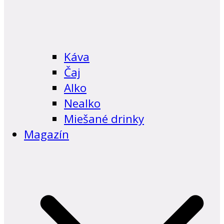
Káva
Čaj
Alko
Nealko
Miešané drinky
Magazín