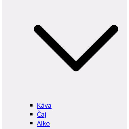
Káva
Čaj
Alko