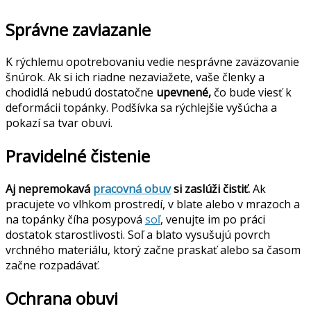
Správne zaviazanie
K rýchlemu opotrebovaniu vedie nesprávne zaväzovanie
šnúrok. Ak si ich riadne nezaviažete, vaše členky a
chodidlá nebudú dostatočne
upevnené,
čo bude viesť k
deformácii topánky. Podšívka sa rýchlejšie vyšúcha a
pokazí sa tvar obuvi.
Pravidelné čistenie
Aj nepremokavá
pracovná obuv
si zaslúži čistiť.
Ak
pracujete vo vlhkom prostredí, v blate alebo v mrazoch a
na topánky číha posypová
soľ
, venujte im po práci
dostatok starostlivosti. Soľ a blato vysušujú povrch
vrchného materiálu, ktorý začne praskať alebo sa časom
začne rozpadávať.
Ochrana obuvi