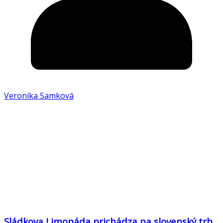
Veronika Samková
Sládkova Limonáda prichádza na slovenský trh