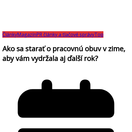
Články
Magazín
PR články a tlačové správy
Top
Ako sa starať o pracovnú obuv v zime,
aby vám vydržala aj ďalší rok?