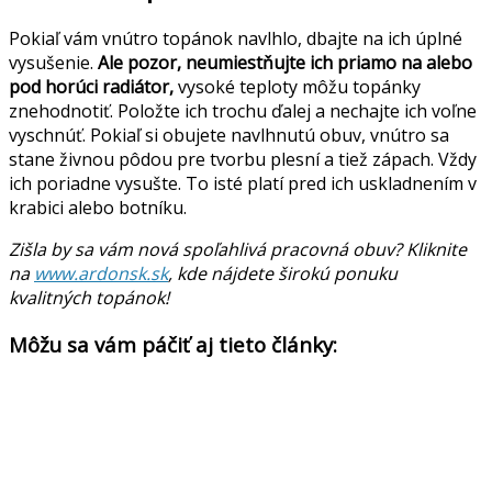
Pokiaľ vám vnútro topánok navlhlo, dbajte na ich úplné
vysušenie.
Ale pozor, neumiestňujte ich priamo na alebo
pod horúci radiátor,
vysoké teploty môžu topánky
znehodnotiť. Položte ich trochu ďalej a nechajte ich voľne
vyschnúť. Pokiaľ si obujete navlhnutú obuv, vnútro sa
stane živnou pôdou pre tvorbu plesní a tiež zápach. Vždy
ich poriadne vysušte. To isté platí pred ich uskladnením v
krabici alebo botníku.
Zišla by sa vám nová spoľahlivá pracovná obuv? Kliknite
na
www.ardonsk.sk
, kde nájdete širokú ponuku
kvalitných topánok!
Môžu sa vám páčiť aj tieto články: