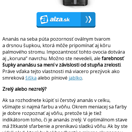
Ananás na seba púta pozornosť oválnym tvarom
a drsnou šupkou, ktorá môže pripomínať aj kôru
palmového stromu. Impozantnosť tohto ovocia dotvára
aj „koruna“ navrchu. Možno ste nevedeli, ale
farebnosť
šupky ananásu sa mení v závislosti od stupňa zrelosti
.
Práve vďaka tejto vlastnosti má viacero prezývok ako
smreková
šiška
alebo píniové
jablko
.
Zrelý alebo nezrelý?
Ak sa rozhodnete kúpiť si čerstvý ananás v celku,
všímajte si najmä farbu a vôňu. Okrem meniacej sa farby
je dobre rozpoznať aj vôňu, pretože tá je tiež
indikátorom toho, či je ananás zrelý. V optimálnom stave
má žltkasté sfarbenie a prenikavú sladkú vôňu. Ak by ste