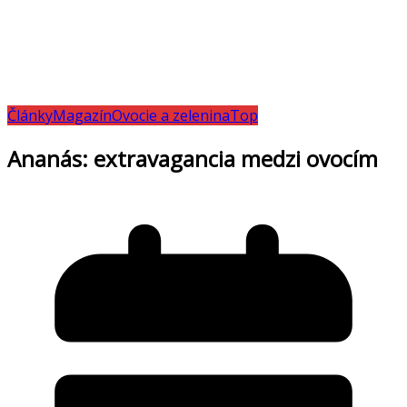
Články
Magazín
Ovocie a zelenina
Top
Ananás: extravagancia medzi ovocím