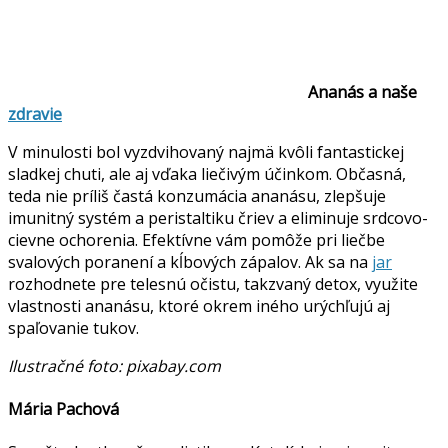
Ananás a naše
zdravie
V minulosti bol vyzdvihovaný najmä kvôli fantastickej
sladkej chuti, ale aj vďaka liečivým účinkom. Občasná,
teda nie príliš častá konzumácia ananásu, zlepšuje
imunitný systém a peristaltiku čriev a eliminuje srdcovo-
cievne ochorenia. Efektívne vám pomôže pri liečbe
svalových poranení a kĺbových zápalov. Ak sa na
jar
rozhodnete pre telesnú očistu, takzvaný detox, využite
vlastnosti ananásu, ktoré okrem iného urýchľujú aj
spaľovanie tukov.
Ilustračné foto: pixabay.com
Mária Pachová