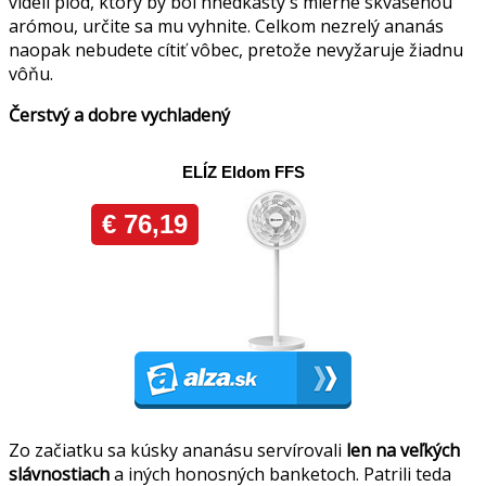
videli plod, ktorý by bol hnedkastý s mierne skvasenou
arómou, určite sa mu vyhnite. Celkom nezrelý ananás
naopak nebudete cítiť vôbec, pretože nevyžaruje žiadnu
vôňu.
Čerstvý a dobre vychladený
Zo začiatku sa kúsky ananásu servírovali
len na veľkých
slávnostiach
a iných honosných banketoch. Patrili teda