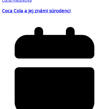
Lucia Halušková
Coca Cola a jej známi súrodenci