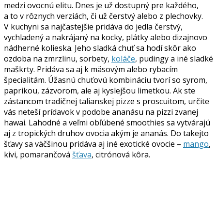
medzi ovocnú elitu. Dnes je už dostupný pre každého,
a to v rôznych verziách, či už čerstvý alebo z plechovky.
V kuchyni sa najčastejšie pridáva do jedla čerstvý,
vychladený a nakrájaný na kocky, plátky alebo dizajnovo
nádherné kolieska. Jeho sladká chuť sa hodí skôr ako
ozdoba na zmrzlinu, sorbety,
koláče
, pudingy a iné sladké
maškrty. Pridáva sa aj k mäsovým alebo rybacím
špecialitám. Úžasnú chuťovú kombináciu tvorí so syrom,
paprikou, zázvorom, ale aj kyslejšou limetkou. Ak ste
zástancom tradičnej talianskej pizze s proscuitom, určite
vás neteší prídavok v podobe ananásu na pizzi zvanej
hawai. Lahodné a veľmi obľúbené smoothies sa vytvárajú
aj z tropických druhov ovocia akým je ananás. Do takejto
šťavy sa väčšinou pridáva aj iné exotické ovocie –
mango
,
kivi, pomarančová
šťava
, citrónová kôra.