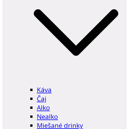
Káva
Čaj
Alko
Nealko
Miešané drinky