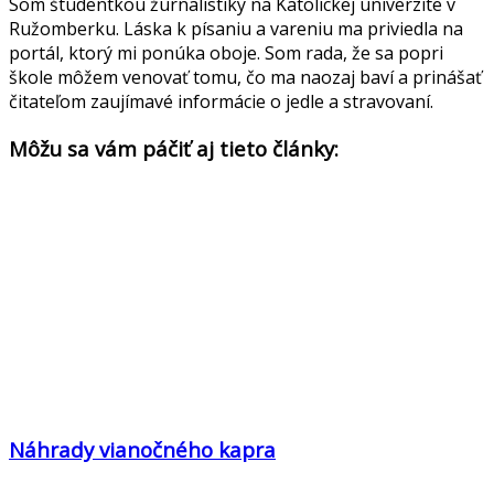
Som študentkou žurnalistiky na Katolíckej univerzite v
Ružomberku. Láska k písaniu a vareniu ma priviedla na
portál, ktorý mi ponúka oboje. Som rada, že sa popri
škole môžem venovať tomu, čo ma naozaj baví a prinášať
čitateľom zaujímavé informácie o jedle a stravovaní.
Môžu sa vám páčiť aj tieto články:
Náhrady vianočného kapra